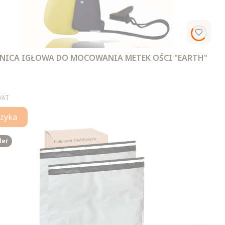
ICA IGŁOWA DO MOCOWANIA METEK OŚCI "EARTH"
VAT
zyka
ler