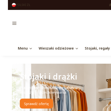
POLSKI
ZŁ
Menu
Menu
Wieszaki odzieżowe
Stojaki, regały
Stojaki i drążki
Praktyczne rozwiązania do garderoby,
ekspozycji i przechowywania.
Sprawdź ofertę