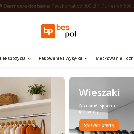
🚚
Darmowa dostawa:
Paczkomat od 300 zł | Kurier od 600 
 i ekspozycja
Pakowanie i Wysyłka
Metkowanie i ozn
Wieszaki
Do ubrań, spodni i
garderoby.
Sprawdź ofertę