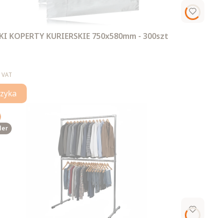
I KOPERTY KURIERSKIE 750x580mm - 300szt
 VAT
zyka
ler