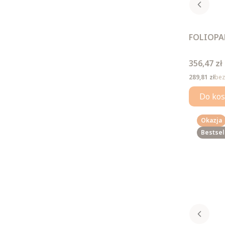
FOLIOPAK
Cena
356,47 zł
Cena
289,81 zł
bez
Do kos
Okazja
Bestsel