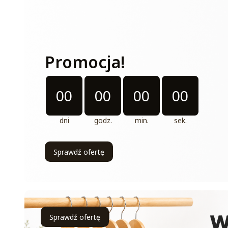
Promocja!
Odliczanie czasu do: 2026-08-31 11:11:00
00
00
00
00
dni
godz.
min.
sek.
Sprawdź ofertę
Sprawdź ofertę