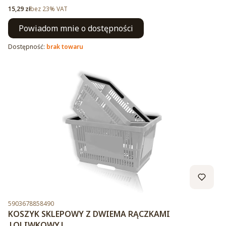
Cena netto
15,29 zł
bez 23% VAT
Powiadom mnie o dostępności
Dostępność:
brak towaru
Kod produktu
5903678858490
KOSZYK SKLEPOWY Z DWIEMA RĄCZKAMI
|OLIWKOWY|