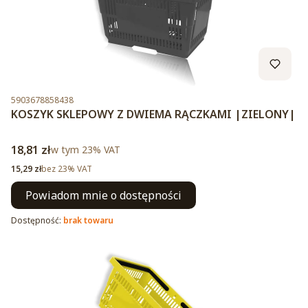
Kod produktu
5903678858438
KOSZYK SKLEPOWY Z DWIEMA RĄCZKAMI |ZIELONY|
Cena brutto
18,81 zł
w tym %s VAT
w tym
23%
VAT
Cena netto
15,29 zł
bez 23% VAT
Powiadom mnie o dostępności
Dostępność:
brak towaru