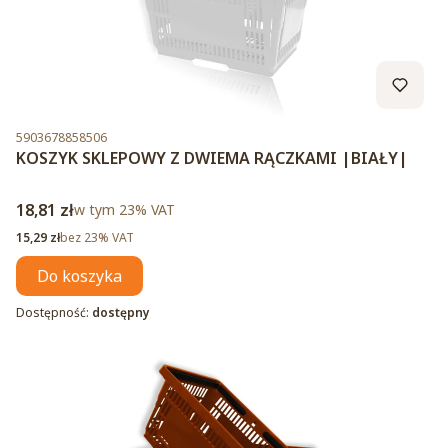
Kod produktu
5903678858506
KOSZYK SKLEPOWY Z DWIEMA RĄCZKAMI |BIAŁY|
Cena brutto
18,81 zł
w tym %s VAT
w tym
23%
VAT
Cena netto
15,29 zł
bez 23% VAT
Do koszyka
Dostępność:
dostępny