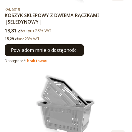
Kod produktu
RAL 6018
KOSZYK SKLEPOWY Z DWIEMA RĄCZKAMI
|SELEDYNOWY|
Cena brutto
18,81 zł
w tym %s VAT
w tym
23%
VAT
Cena netto
15,29 zł
bez 23% VAT
Powiadom mnie o dostępności
Dostępność:
brak towaru