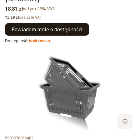
Cena brutto
18,81 zł
w tym %s VAT
w tym
23%
VAT
Cena netto
15,29 zł
bez 23% VAT
Powiadom mnie o dostępności
Dostępność:
brak towaru
Kod produktu
5903678858483