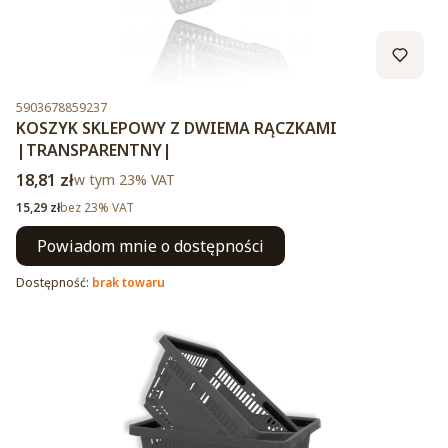
Kod produktu
5903678859237
KOSZYK SKLEPOWY Z DWIEMA RĄCZKAMI
|TRANSPARENTNY|
Cena brutto
18,81 zł
w tym %s VAT
w tym
23%
VAT
Cena netto
15,29 zł
bez 23% VAT
Powiadom mnie o dostępności
Dostępność:
brak towaru