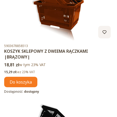
Kod produktu
5903678858513
KOSZYK SKLEPOWY Z DWIEMA RĄCZKAMI
|BRĄZOWY|
Cena brutto
18,81 zł
w tym %s VAT
w tym
23%
VAT
Cena netto
15,29 zł
bez 23% VAT
Do koszyka
Dostępność:
dostępny