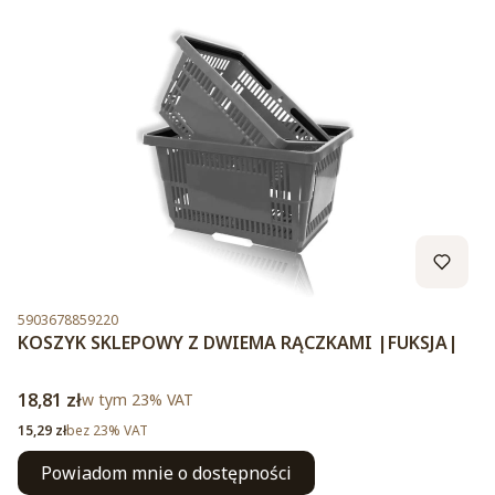
Kod produktu
5903678859220
KOSZYK SKLEPOWY Z DWIEMA RĄCZKAMI |FUKSJA|
Cena brutto
18,81 zł
w tym %s VAT
w tym
23%
VAT
Cena netto
15,29 zł
bez 23% VAT
Powiadom mnie o dostępności