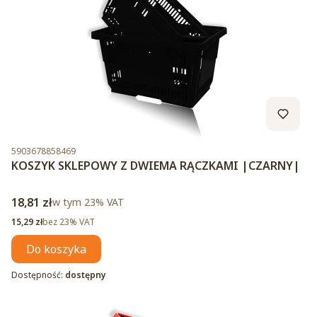
Kod produktu
5903678858469
KOSZYK SKLEPOWY Z DWIEMA RĄCZKAMI |CZARNY|
Cena brutto
18,81 zł
w tym %s VAT
w tym
23%
VAT
Cena netto
15,29 zł
bez 23% VAT
Do koszyka
Dostępność:
dostępny