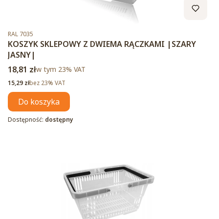
Kod produktu
RAL 7035
KOSZYK SKLEPOWY Z DWIEMA RĄCZKAMI |SZARY
JASNY|
Cena brutto
18,81 zł
w tym %s VAT
w tym
23%
VAT
Cena netto
15,29 zł
bez 23% VAT
Do koszyka
Dostępność:
dostępny