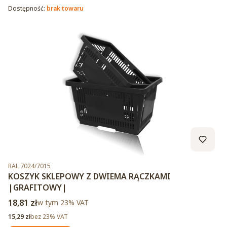
Dostępność:
brak towaru
Kod produktu
RAL 7024/7015
KOSZYK SKLEPOWY Z DWIEMA RĄCZKAMI
|GRAFITOWY|
Cena brutto
18,81 zł
w tym %s VAT
w tym
23%
VAT
Cena netto
15,29 zł
bez 23% VAT