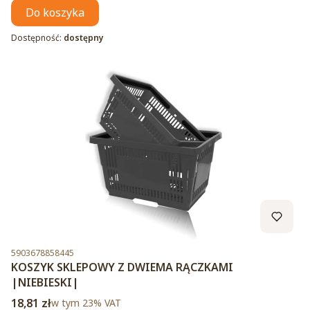
Do koszyka
Dostępność:
dostępny
Kod produktu
5903678858445
KOSZYK SKLEPOWY Z DWIEMA RĄCZKAMI
|NIEBIESKI|
Cena brutto
18,81 zł
w tym %s VAT
w tym
23%
VAT