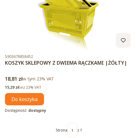
Kod produktu
5903678858452
KOSZYK SKLEPOWY Z DWIEMA RĄCZKAMI |ŻÓŁTY|
Cena brutto
18,81 zł
w tym %s VAT
w tym
23%
VAT
Cena netto
15,29 zł
bez 23% VAT
Do koszyka
Dostępność:
dostępny
Strona
z 1