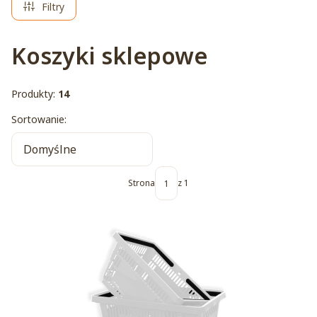
Filtry
Koszyki sklepowe
Produkty:
14
Lista produktów
Sortowanie:
Domyślne
Strona
z 1