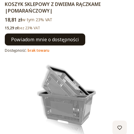
KOSZYK SKLEPOWY Z DWIEMA RĄCZKAMI
|POMARAŃCZOWY|
Cena brutto
18,81 zł
w tym %s VAT
w tym
23%
VAT
Cena netto
15,29 zł
bez 23% VAT
Powiadom mnie o dostępności
Dostępność:
brak towaru