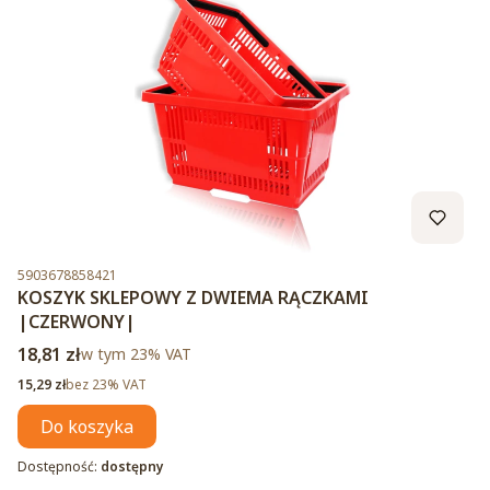
Kod produktu
5903678858421
KOSZYK SKLEPOWY Z DWIEMA RĄCZKAMI
|CZERWONY|
Cena brutto
18,81 zł
w tym %s VAT
w tym
23%
VAT
Cena netto
15,29 zł
bez 23% VAT
Do koszyka
Dostępność:
dostępny