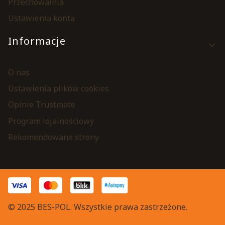
Przechowalnia
Ustawienia konta
Informacje
O nas
Ustawienia plików cookies
Opinie Trustmate
Program lojalnościowy
Rekomendowane strony
© 2025 BES-POL. Wszystkie prawa zastrzeżone.