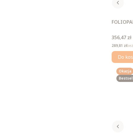
FOLIOPAK
Cena
356,47 zł
Cena
289,81 zł
bez
Do kos
Okazja
Bestsel