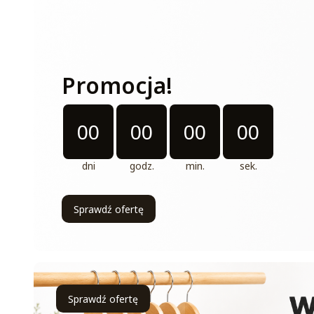
Promocja!
Odliczanie czasu do: 2026-08-31 11:11:00
00
00
00
00
dni
godz.
min.
sek.
Sprawdź ofertę
Sprawdź ofertę