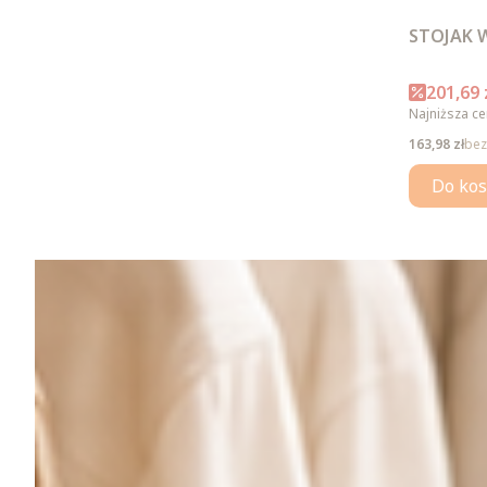
STOJAK 
Cena p
201,69 
Najniższa ce
Cena
163,98 zł
bez
Do kos