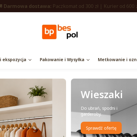
🚚
Darmowa dostawa:
Paczkomat od 300 zł | Kurier od 600 
 i ekspozycja
Pakowanie i Wysyłka
Metkowanie i ozn
Wieszaki
Do ubrań, spodni i
garderoby.
Sprawdź ofertę