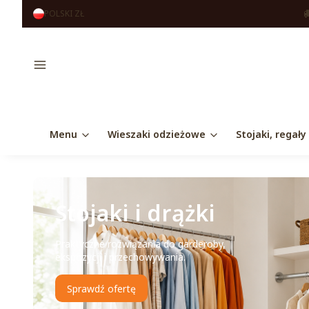
POLSKI
ZŁ
Menu
Menu
Wieszaki odzieżowe
Stojaki, regały
Stojaki i drążki
Praktyczne rozwiązania do garderoby,
ekspozycji i przechowywania.
Sprawdź ofertę