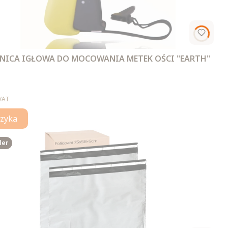
ICA IGŁOWA DO MOCOWANIA METEK OŚCI "EARTH"
VAT
zyka
ler