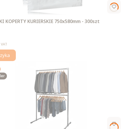
I KOPERTY KURIERSKIE 750x580mm - 300szt
 VAT
zyka
ler