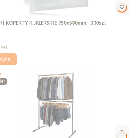
I KOPERTY KURIERSKIE 750x580mm - 300szt
 VAT
zyka
ler