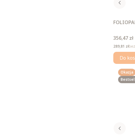
FOLIOPAK
Cena
356,47 zł
Cena
289,81 zł
bez
Do kos
Okazja
Bestsel