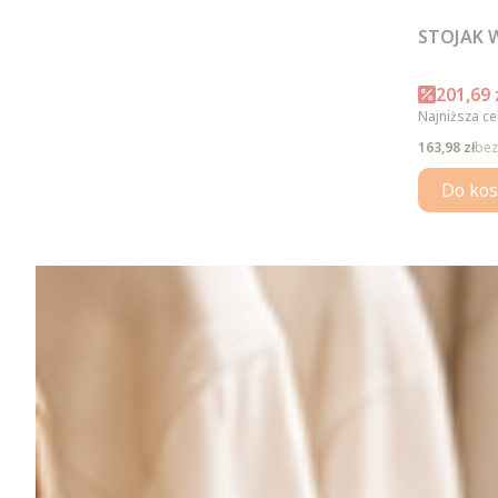
STOJAK 
Cena p
201,69 
Najniższa ce
Cena
163,98 zł
bez
Do kos