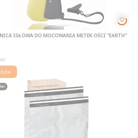
ICA IGŁOWA DO MOCOWANIA METEK OŚCI "EARTH"
VAT
zyka
ler