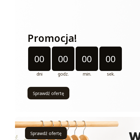
Promocja!
Odliczanie czasu do: 2026-08-31 11:11:00
00
00
00
00
dni
godz.
min.
sek.
Sprawdź ofertę
Sprawdź ofertę