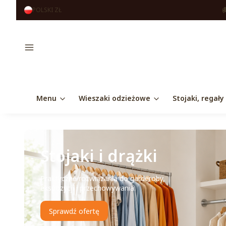
POLSKI
ZŁ
Menu
Menu
Wieszaki odzieżowe
Stojaki, regały
Stojaki i drążki
Praktyczne rozwiązania do garderoby,
ekspozycji i przechowywania.
Sprawdź ofertę