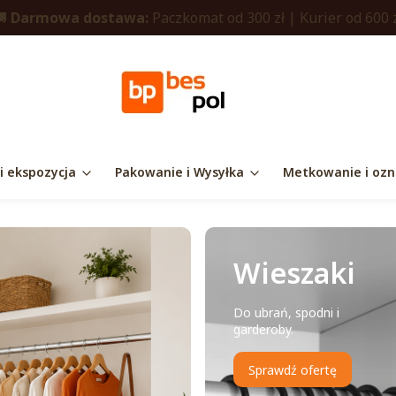
🚚
Darmowa dostawa:
Paczkomat od 300 zł | Kurier od 600 
 i ekspozycja
Pakowanie i Wysyłka
Metkowanie i ozn
Wieszaki
Do ubrań, spodni i
garderoby.
Sprawdź ofertę