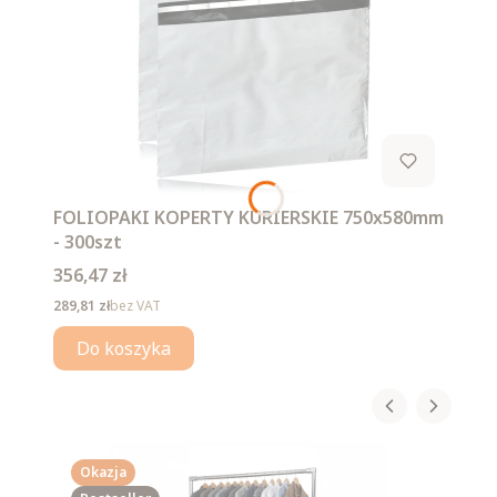
FOLIOPAKI KOPERTY KURIERSKIE 750x580mm
- 300szt
Cena
356,47 zł
Cena
289,81 zł
bez VAT
Do koszyka
Okazja