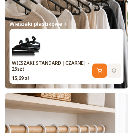
Wieszaki plastikowe
WIESZAKI STANDARD |CZARNE| -
25szt
Cena
15,69 zł