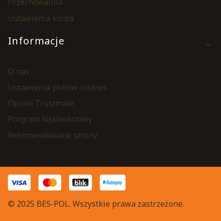
Przechowalnia
Ustawienia konta
Informacje
O nas
Ustawienia plików cookies
Opinie Trustmate
Program lojalnościowy
Rekomendowane strony
© 2025 BES-POL. Wszystkie prawa zastrzeżone.