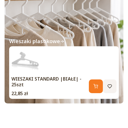
Wieszaki plastikowe
WIESZAKI STANDARD |BIAŁE| -
25szt
Cena
22,85 zł