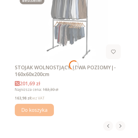
Bestseller
STOJAK WOLNOSTJĄCY |DWA POZIOMY|-
160x60x200cm
Cena promocyjna
201,69 zł
Najniższa cena:
183,30 zł
Cena
163,98 zł
bez VAT
Do koszyka