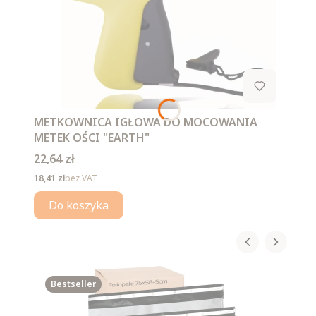
METKOWNICA IGŁOWA DO MOCOWANIA
METEK OŚCI "EARTH"
Cena
22,64 zł
Cena
18,41 zł
bez VAT
Do koszyka
Bestseller