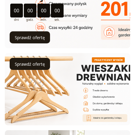
Odliczanie czasu do: 2026-08-31 11:11:00
00
00
00
00
dni
godz.
min.
sek.
Sprawdź ofertę
Sprawdź ofertę