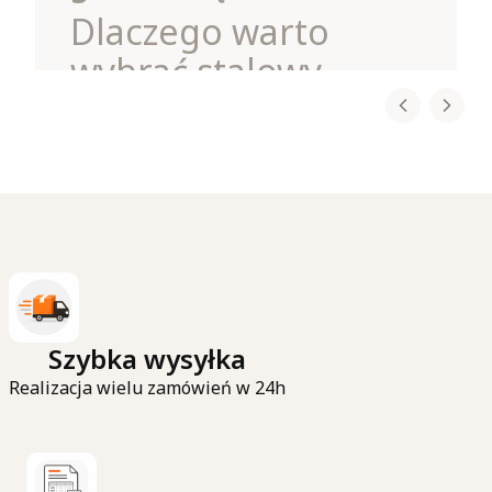
Dlaczego warto
wybrać stalowy
wieszak na spodnie?
Każdy, kto ma więcej niż kilka par spodni, wie,
jak szybko mogą one zająć całą półkę czy drążek
w szafie. Rozwiązaniem jest
stalowy wieszak
na spodnie 5w1
, dostępny w
sklepie
zawieszamy.pl
.
To
praktyczny organizer do szafy
, który nie
tylko oszczędza miejsce, ale również ułatwia
codzienne korzystanie z garderoby.
Czytaj całość
Szybka wysyłka
Realizacja wielu zamówień w 24h