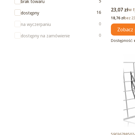
Dostępność
5
brak towaru
Cena brut
23,07 zł
w t
w 
16
dostępny
Cena netto
18,76 zł
bez 2
0
na wyczerpaniu
Zobacz 
0
dostępny na zamówienie
Dostępność:
Kod produktu
59036788502