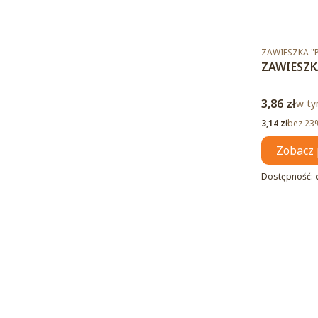
Kod produktu
ZAWIESZKA 
ZAWIESZK
Cena brut
3,86 zł
w ty
w t
Cena netto
3,14 zł
bez 23
Zobacz 
Dostępność: