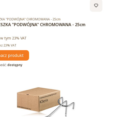
duktu
ZKA "PODWÓJNA" CHROMOWANA - 25cm
ESZKA "PODWÓJNA" CHROMOWANA - 25cm
brutto
ł
w tym %s VAT
w tym
23%
VAT
tto
ez 23% VAT
acz produkt
ność:
dostępny