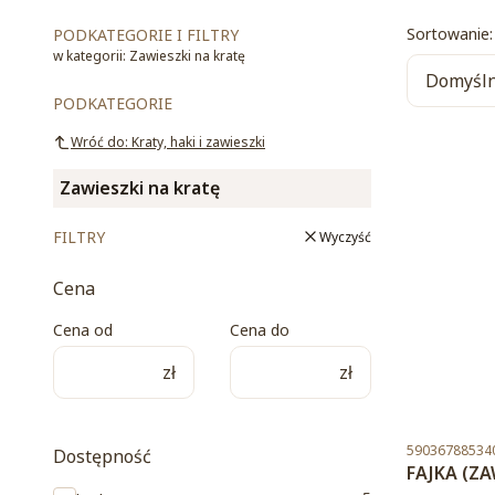
List
Sortowanie:
PODKATEGORIE I FILTRY
w kategorii: Zawieszki na kratę
Domyśl
PODKATEGORIE
Wróć do: Kraty, haki i zawieszki
Zawieszki na kratę
FILTRY
Wyczyść
Cena
Cena od
Cena do
zł
zł
Kod produktu
59036788534
Dostępność
FAJKA (ZA