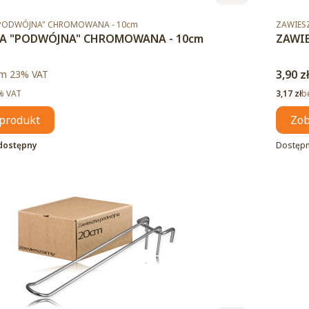
Kod pro
"PODWÓJNA" CHROMOWANA - 10cm
ZAWIES
A "PODWÓJNA" CHROMOWANA - 10cm
ZAWI
to
Cena 
m %s VAT
3,90 z
ym
23%
VAT
Cena ne
% VAT
3,17 zł
b
produkt
Zob
dostępny
Dostęp