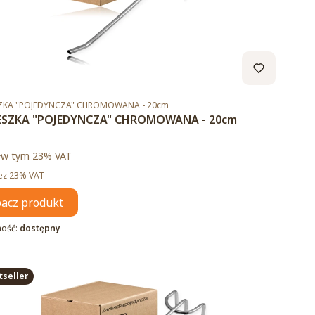
duktu
ZKA "POJEDYNCZA" CHROMOWANA - 20cm
ESZKA "POJEDYNCZA" CHROMOWANA - 20cm
brutto
ł
w tym %s VAT
w tym
23%
VAT
tto
ez 23% VAT
acz produkt
ność:
dostępny
tseller