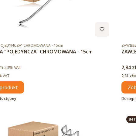
Kod pro
POJEDYNCZA" CHROMOWANA - 15cm
ZAWIES
A "POJEDYNCZA" CHROMOWANA - 15cm
ZAWI
to
Cena 
m %s VAT
2,84 z
ym
23%
VAT
Cena ne
% VAT
2,31 zł
b
produkt
Zob
dostępny
Dostęp
Bes