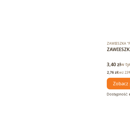
Kod produktu
ZAWIESZKA "
ZAWIESZK
Cena brut
3,40 zł
w ty
w t
Cena netto
2,76 zł
bez 23
Zobacz 
Dostępność: