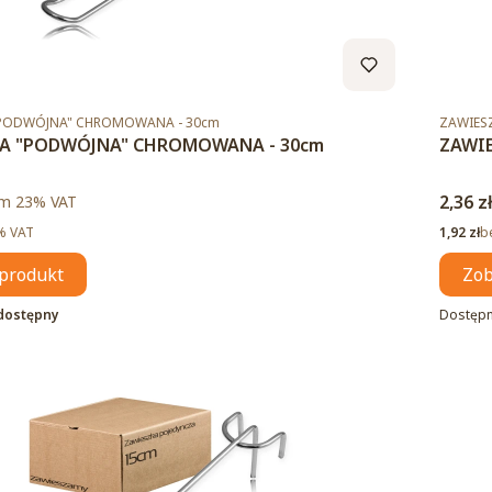
Kod pro
"PODWÓJNA" CHROMOWANA - 30cm
ZAWIES
A "PODWÓJNA" CHROMOWANA - 30cm
ZAWI
to
Cena 
m %s VAT
2,36 z
ym
23%
VAT
Cena ne
% VAT
1,92 zł
b
produkt
Zob
dostępny
Dostęp