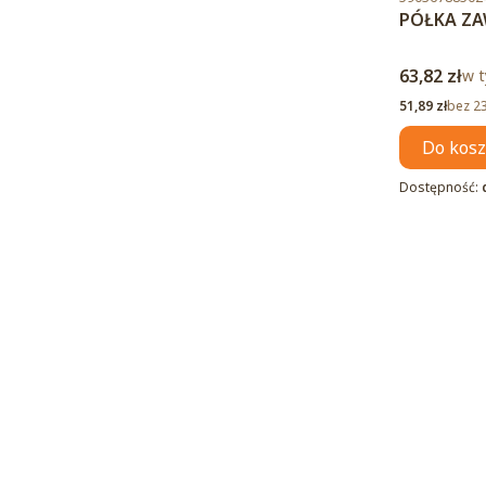
PÓŁKA ZA
Cena brut
63,82 zł
w t
w 
Cena netto
51,89 zł
bez 2
Do kos
Dostępność: