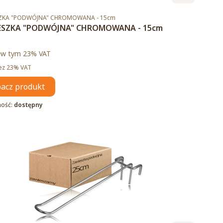
duktu
ZKA "PODWÓJNA" CHROMOWANA - 15cm
ESZKA "PODWÓJNA" CHROMOWANA - 15cm
brutto
ł
w tym %s VAT
w tym
23%
VAT
tto
ez 23% VAT
acz produkt
ność:
dostępny