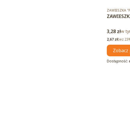
Kod produktu
ZAWIESZKA 
ZAWIESZK
Cena brut
3,28 zł
w ty
w t
Cena netto
2,67 zł
bez 23
Zobacz 
Dostępność: