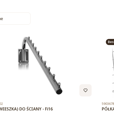
a produktów
ne
Bes
Kod pro
02
590367
WIESZKA) DO ŚCIANY - Fi16
PÓŁKA