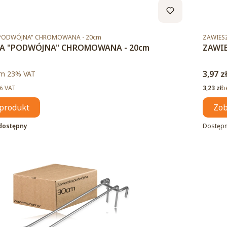
Kod pro
"PODWÓJNA" CHROMOWANA - 20cm
ZAWIES
A "PODWÓJNA" CHROMOWANA - 20cm
ZAWI
to
Cena 
m %s VAT
3,97 z
ym
23%
VAT
Cena ne
% VAT
3,23 zł
b
produkt
Zob
dostępny
Dostęp