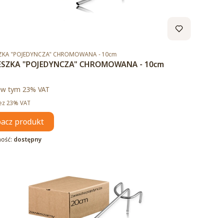
duktu
ZKA "POJEDYNCZA" CHROMOWANA - 10cm
ESZKA "POJEDYNCZA" CHROMOWANA - 10cm
brutto
ł
w tym %s VAT
w tym
23%
VAT
tto
ez 23% VAT
acz produkt
ność:
dostępny