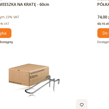
WIESZKA NA KRATĘ - 60cm
PÓŁKA
to
Cena 
ym %s VAT
74,00 
tym
23%
VAT
Cena ne
3% VAT
60,16 zł
zyka
Do 
dostępny
Dostęp