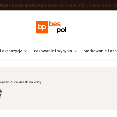
🚚
Darmowa dostawa:
Paczkomat od 300 zł | Kurier od 600 
 i ekspozycja
Pakowanie i Wysyłka
Metkowanie i ozn
awieszki
Zawieszki na kratę
ę