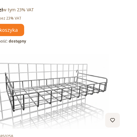
brutto
zł
w tym %s VAT
w tym
23%
VAT
tto
bez 23% VAT
koszyka
ność:
dostępny
duktu
8850258