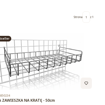
Strona
z 1
tseller
duktu
8850234
 ZAWIESZKA NA KRATĘ - 50cm