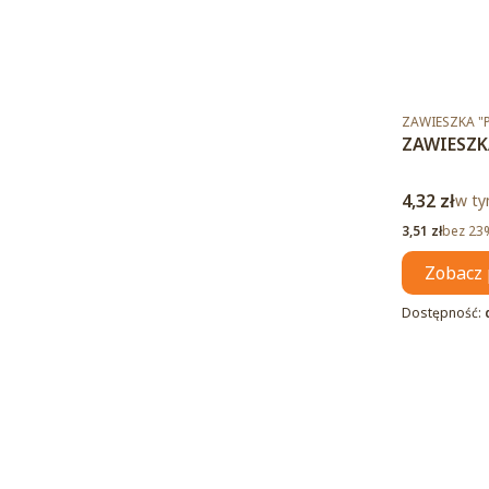
Kod produktu
ZAWIESZKA 
ZAWIESZK
Cena brut
4,32 zł
w ty
w t
Cena netto
3,51 zł
bez 23
Zobacz 
Dostępność: