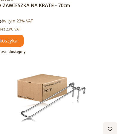
 ZAWIESZKA NA KRATĘ - 70cm
brutto
zł
w tym %s VAT
w tym
23%
VAT
tto
bez 23% VAT
koszyka
ność:
dostępny