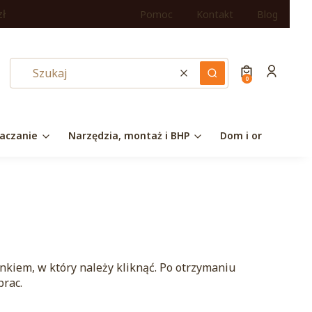
zł
Pomoc
Kontakt
Blog
Produkty w ko
Koszyk
Zaloguj si
Wyczyść
Szukaj
aczanie
Narzędzia, montaż i BHP
Dom i organizacja
nkiem, w który należy kliknąć. Po otrzymaniu
prac.