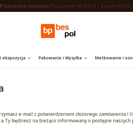
🚚
Darmowa dostawa:
Paczkomat od 300 zł | Kurier od 600 
 i ekspozycja
Pakowanie i Wysyłka
Metkowanie i ozn
a
rzymasz e-mail z potwierdzeniem złożonego zamówienia i li
 a Ty będziesz na bieżąco informowany o postępie naszych 