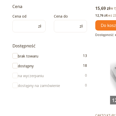
Cena
Cena brut
15,69 zł
w t
w 
Cena netto
12,76 zł
bez 2
Cena od
Cena do
Do kos
zł
zł
Dostępność:
Dostępność
Dostępność
13
brak towaru
18
dostępny
0
na wyczerpaniu
0
dostępny na zamówienie
Kod produktu
CAKTO KT-91