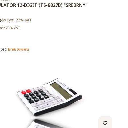
LATOR 12-DIGIT (TS-8827B) "SREBRNY"
brutto
zł
w tym %s VAT
w tym
23%
VAT
tto
bez 23% VAT
ność:
brak towaru