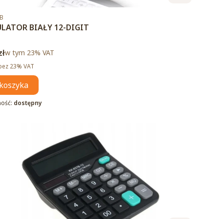
duktu
5B
LATOR BIAŁY 12-DIGIT
brutto
zł
w tym %s VAT
w tym
23%
VAT
tto
bez 23% VAT
koszyka
ność:
dostępny