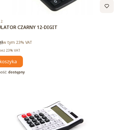
duktu
12
LATOR CZARNY 12-DIGIT
brutto
zł
w tym %s VAT
w tym
23%
VAT
tto
bez 23% VAT
koszyka
ność:
dostępny