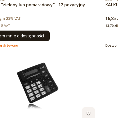
r "zielony lub pomarańowy" - 12 pozycyjny
KALKU
to
Cena 
ym %s VAT
16,85 
tym
23%
VAT
Cena ne
3% VAT
13,70 zł
m mnie o dostępności
brak towaru
Dostęp