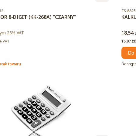
Kod pro
32
TS-882
OR 8-DIGIT (KK-268A) "CZARNY"
KALKU
to
Cena 
ym %s VAT
18,54 
tym
23%
VAT
Cena ne
% VAT
15,07 zł
Do 
brak towaru
Dostęp