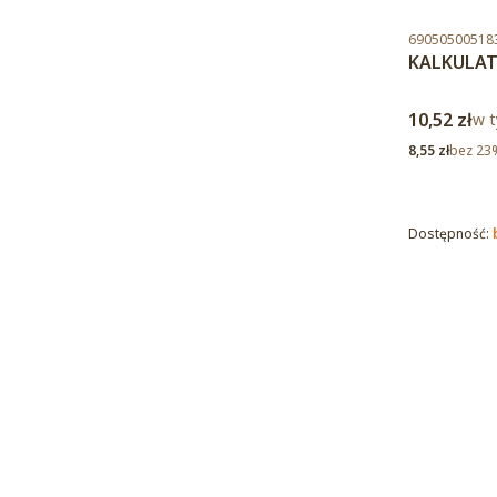
Kod produktu
69050500518
KALKULAT
Cena brut
10,52 zł
w t
w 
Cena netto
8,55 zł
bez 23
Dostępność: