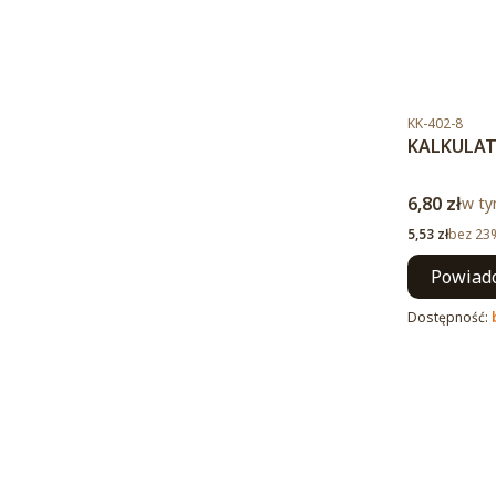
Kod produktu
KK-402-8
KALKULAT
Cena brut
6,80 zł
w ty
w t
Cena netto
5,53 zł
bez 23
Powiado
Dostępność: