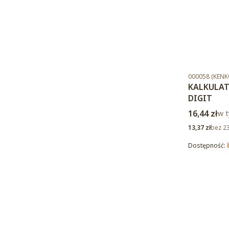
Kod produktu
000058 (KENK
KALKULAT
DIGIT
Cena brut
16,44 zł
w t
w 
Cena netto
13,37 zł
bez 2
Dostępność: