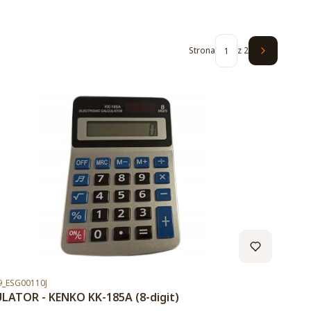
Strona
z 2
Następne 
duktu
_ESG00110J
LATOR - KENKO KK-185A (8-digit)