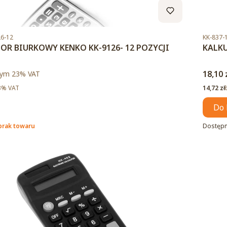
Kod pro
6-12
KK-837-
OR BIURKOWY KENKO KK-9126- 12 POZYCJI
KALKU
to
Cena 
ym %s VAT
18,10 
tym
23%
VAT
Cena ne
3% VAT
14,72 zł
Do 
brak towaru
Dostęp