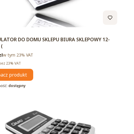
duktu
LATOR DO DOMU SKLEPU BIURA SKLEPOWY 12-
 (
brutto
zł
w tym %s VAT
w tym
23%
VAT
tto
bez 23% VAT
acz produkt
ność:
dostępny