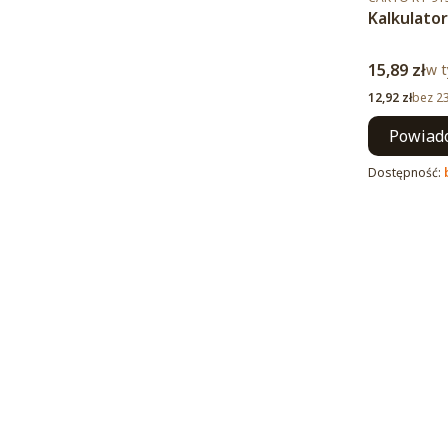
Kalkulato
Cena brut
15,89 zł
w t
w 
Cena netto
12,92 zł
bez 2
Powiado
Dostępność: