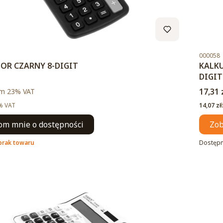
Kod pro
000058
OR CZARNY 8-DIGIT
KALKU
DIGIT
to
Cena 
m %s VAT
17,31 
ym
23%
VAT
Cena ne
% VAT
14,07 zł
m mnie o dostępności
Zob
brak towaru
Dostęp