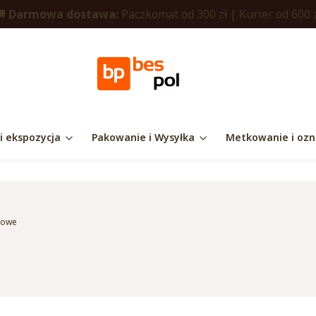
🚚
Darmowa dostawa:
Paczkomat od 300 zł | Kurier od 600 
 i ekspozycja
Pakowanie i Wysyłka
Metkowanie i ozn
urowe