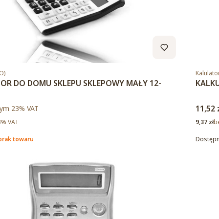
Kod pro
O)
Kalulato
OR DO DOMU SKLEPU SKLEPOWY MAŁY 12-
KALKU
to
Cena 
ym %s VAT
11,52 
tym
23%
VAT
Cena ne
3% VAT
9,37 zł
b
brak towaru
Dostęp