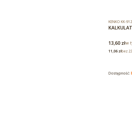
Kod produktu
KENKO KK-912
KALKULAT
Cena brut
13,60 zł
w t
w 
Cena netto
11,06 zł
bez 2
Dostępność: