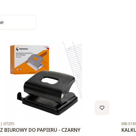
a produktów
ne
Kod pro
|| d7255
MB-5189
Z BIUROWY DO PAPIERU - CZARNY
KALKU