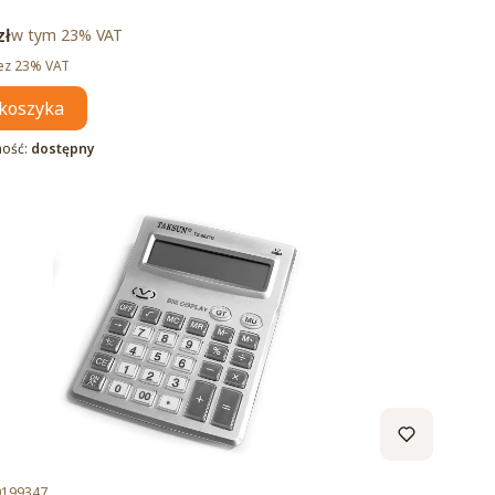
brutto
zł
w tym %s VAT
w tym
23%
VAT
tto
ez 23% VAT
koszyka
ność:
dostępny
duktu
0199347