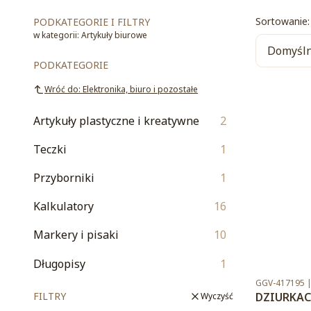
List
Sortowanie:
PODKATEGORIE I FILTRY
w kategorii: Artykuły biurowe
Domyśl
PODKATEGORIE
Wróć do: Elektronika, biuro i pozostałe
Artykuły plastyczne i kreatywne
2
Teczki
1
Przyborniki
1
Kalkulatory
16
Markery i pisaki
10
Długopisy
1
Kod produktu
GGV-417195 
DZIURKAC
FILTRY
Wyczyść