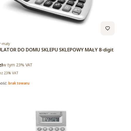
duktu
r-mały
LATOR DO DOMU SKLEPU SKLEPOWY MAŁY 8-digit
brutto
zł
w tym %s VAT
w tym
23%
VAT
tto
ez 23% VAT
ność:
brak towaru