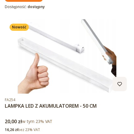
Dostępność:
dostępny
Nowość
Kod produktu
FA254
LAMPKA LED Z AKUMULATOREM - 50 CM
Cena brutto
20,00 zł
w tym %s VAT
w tym
23%
VAT
Cena netto
16,26 zł
bez 23% VAT