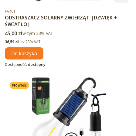
Kod produktu
FA401
ODSTRASZACZ SOLARNY ZWIERZĄT |DZWIĘK +
ŚWIATŁO|
Cena brutto
45,00 zł
w tym %s VAT
w tym
23%
VAT
Cena netto
36,59 zł
bez 23% VAT
Do koszyka
Dostępność:
dostępny
Nowość