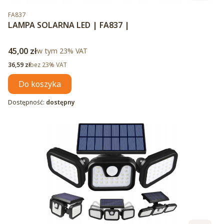
Kod produktu
FA837
LAMPA SOLARNA LED | FA837 |
Cena brutto
45,00 zł
w tym %s VAT
w tym
23%
VAT
Cena netto
36,59 zł
bez 23% VAT
Do koszyka
Dostępność:
dostępny