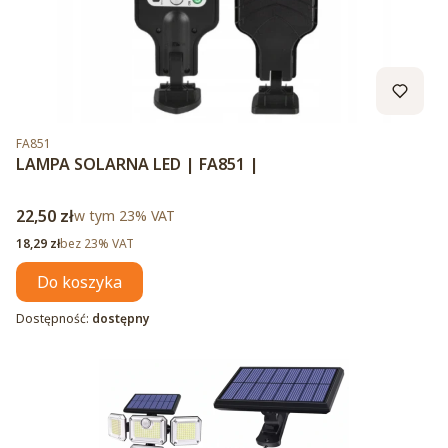
Kod produktu
FA851
LAMPA SOLARNA LED | FA851 |
Cena brutto
22,50 zł
w tym %s VAT
w tym
23%
VAT
Cena netto
18,29 zł
bez 23% VAT
Do koszyka
Dostępność:
dostępny