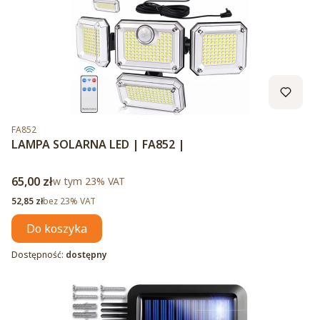
Kod produktu
FA852
LAMPA SOLARNA LED | FA852 |
Cena brutto
65,00 zł
w tym %s VAT
w tym
23%
VAT
Cena netto
52,85 zł
bez 23% VAT
Do koszyka
Dostępność:
dostępny