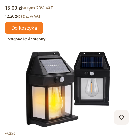
Cena brutto
15,00 zł
w tym %s VAT
w tym
23%
VAT
Cena netto
12,20 zł
bez 23% VAT
Do koszyka
Dostępność:
dostępny
Kod produktu
FA256