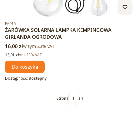
Kod produktu
FA915
ŻARÓWKA SOLARNA LAMPKA KEMPINGOWA
GIRLANDA OGRODOWA
Cena brutto
16,00 zł
w tym %s VAT
w tym
23%
VAT
Cena netto
13,01 zł
bez 23% VAT
Do koszyka
Dostępność:
dostępny
Strona
z 1