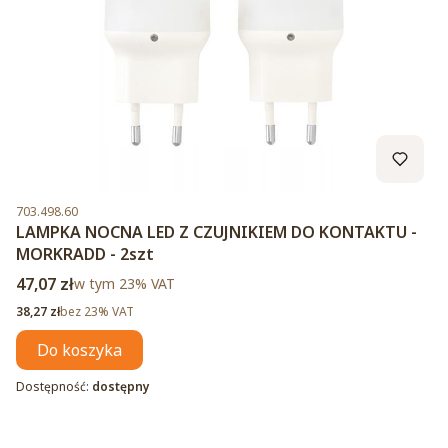
Kod produktu
703.498.60
LAMPKA NOCNA LED Z CZUJNIKIEM DO KONTAKTU -
MORKRADD - 2szt
Cena brutto
47,07 zł
w tym %s VAT
w tym
23%
VAT
Cena netto
38,27 zł
bez 23% VAT
Do koszyka
Dostępność:
dostępny