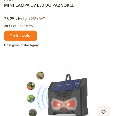
MINI LAMPA UV LED DO PAZNOKCI
Cena brutto
25,25 zł
w tym %s VAT
w tym
23%
VAT
Cena netto
20,53 zł
bez 23% VAT
Do koszyka
Dostępność:
dostępny