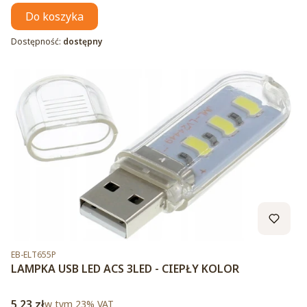
Do koszyka
Dostępność:
dostępny
Kod produktu
EB-ELT655P
LAMPKA USB LED ACS 3LED - CIEPŁY KOLOR
Cena brutto
5,23 zł
w tym %s VAT
w tym
23%
VAT