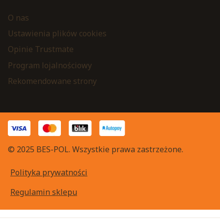
O nas
Ustawienia plików cookies
Opinie Trustmate
Program lojalnościowy
Rekomendowane strony
© 2025 BES-POL. Wszystkie prawa zastrzeżone.
Polityka prywatności
Regulamin sklepu