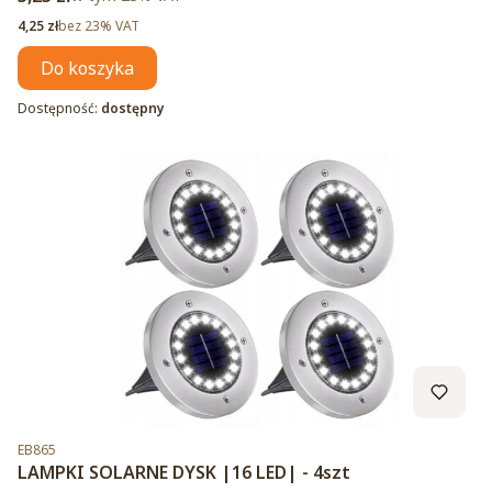
Cena netto
4,25 zł
bez 23% VAT
Do koszyka
Dostępność:
dostępny
Kod produktu
EB865
LAMPKI SOLARNE DYSK |16 LED| - 4szt