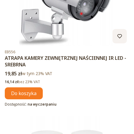
Kod produktu
EB556
ATRAPA KAMERY ZEWNĘTRZNEJ NAŚCIENNEJ IR LED -
SREBRNA
Cena brutto
19,85 zł
w tym %s VAT
w tym
23%
VAT
Cena netto
16,14 zł
bez 23% VAT
Do koszyka
Dostępność:
na wyczerpaniu