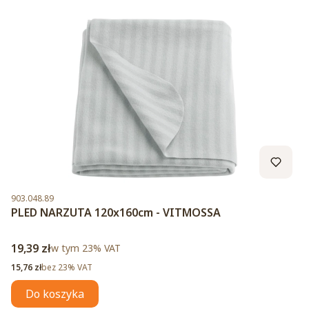
Kod produktu
903.048.89
PLED NARZUTA 120x160cm - VITMOSSA
Cena brutto
19,39 zł
w tym %s VAT
w tym
23%
VAT
Cena netto
15,76 zł
bez 23% VAT
Do koszyka