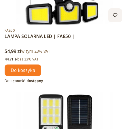
Kod produktu
FA850
LAMPA SOLARNA LED | FA850 |
Cena brutto
54,99 zł
w tym %s VAT
w tym
23%
VAT
Cena netto
44,71 zł
bez 23% VAT
Do koszyka
Dostępność:
dostępny