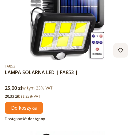
Kod produktu
FA853
LAMPA SOLARNA LED | FA853 |
Cena brutto
25,00 zł
w tym %s VAT
w tym
23%
VAT
Cena netto
20,33 zł
bez 23% VAT
Do koszyka
Dostępność:
dostępny