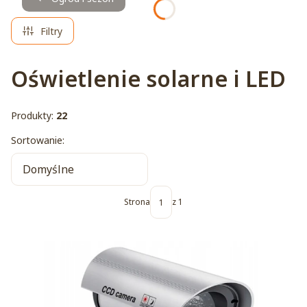
Filtry
Oświetlenie solarne i LED
Produkty:
22
Lista produktów
Sortowanie:
Domyślne
Strona
z 1