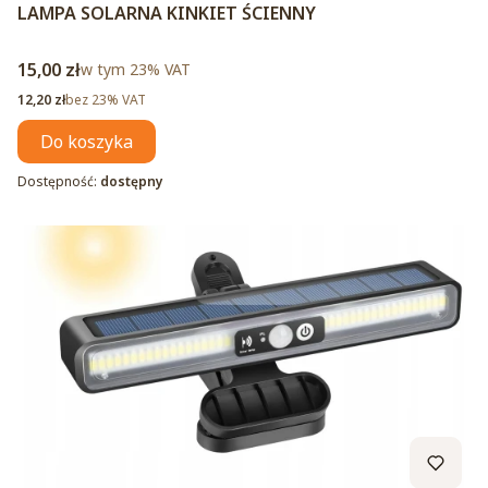
LAMPA SOLARNA KINKIET ŚCIENNY
Cena brutto
15,00 zł
w tym %s VAT
w tym
23%
VAT
Cena netto
12,20 zł
bez 23% VAT
Do koszyka
Dostępność:
dostępny