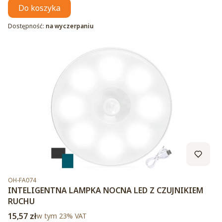
Do koszyka
Dostępność:
na wyczerpaniu
Kod produktu
OH-FA074
INTELIGENTNA LAMPKA NOCNA LED Z CZUJNIKIEM
RUCHU
Cena brutto
15,57 zł
w tym %s VAT
w tym
23%
VAT