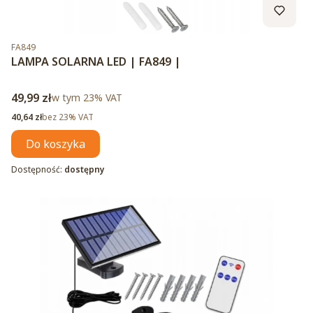
Kod produktu
FA849
LAMPA SOLARNA LED | FA849 |
Cena brutto
49,99 zł
w tym %s VAT
w tym
23%
VAT
Cena netto
40,64 zł
bez 23% VAT
Do koszyka
Dostępność:
dostępny