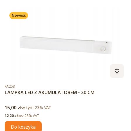
Nowość
Kod produktu
FA253
LAMPKA LED Z AKUMULATOREM - 20 CM
Cena brutto
15,00 zł
w tym %s VAT
w tym
23%
VAT
Cena netto
12,20 zł
bez 23% VAT
Do koszyka