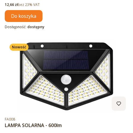
Cena netto
12,66 zł
bez 23% VAT
Do koszyka
Dostępność:
dostępny
Nowość
Kod produktu
FA008
LAMPA SOLARNA - 600lm