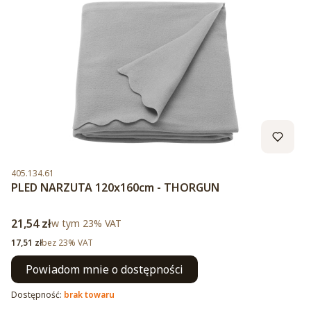
Kod produktu
405.134.61
PLED NARZUTA 120x160cm - THORGUN
Cena brutto
21,54 zł
w tym %s VAT
w tym
23%
VAT
Cena netto
17,51 zł
bez 23% VAT
Powiadom mnie o dostępności
Dostępność:
brak towaru