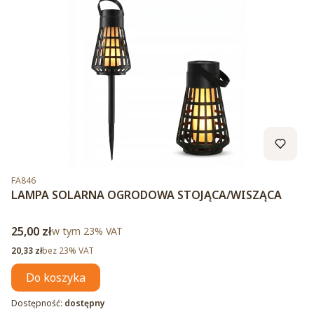
Kod produktu
FA846
LAMPA SOLARNA OGRODOWA STOJĄCA/WISZĄCA
Cena brutto
25,00 zł
w tym %s VAT
w tym
23%
VAT
Cena netto
20,33 zł
bez 23% VAT
Do koszyka
Dostępność:
dostępny