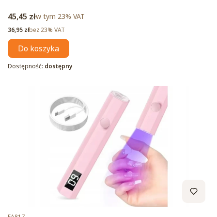
Cena brutto
45,45 zł
w tym %s VAT
w tym
23%
VAT
Cena netto
36,95 zł
bez 23% VAT
Do koszyka
Dostępność:
dostępny
Kod produktu
FA817