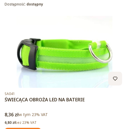
Dostępność:
dostępny
Kod produktu
SA041
ŚWIECĄCA OBROŻA LED NA BATERIE
Cena brutto
8,36 zł
w tym %s VAT
w tym
23%
VAT
Cena netto
6,80 zł
bez 23% VAT