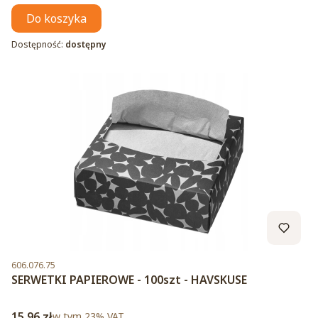
Do koszyka
Dostępność:
dostępny
Kod produktu
606.076.75
SERWETKI PAPIEROWE - 100szt - HAVSKUSE
Cena brutto
15,96 zł
w tym %s VAT
w tym
23%
VAT