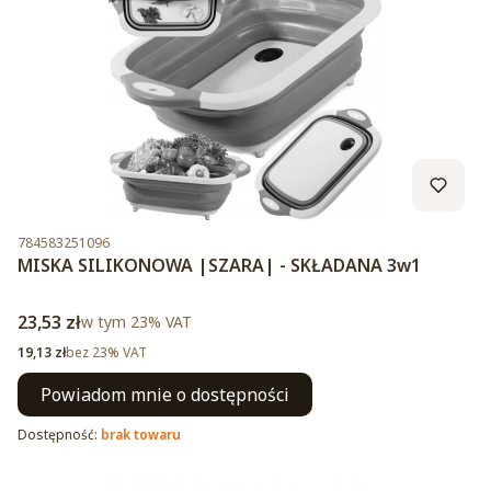
Kod produktu
784583251096
MISKA SILIKONOWA |SZARA| - SKŁADANA 3w1
Cena brutto
23,53 zł
w tym %s VAT
w tym
23%
VAT
Cena netto
19,13 zł
bez 23% VAT
Powiadom mnie o dostępności
Dostępność:
brak towaru