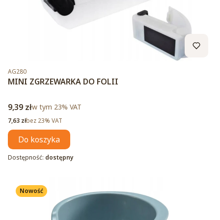
Kod produktu
AG280
MINI ZGRZEWARKA DO FOLII
Cena brutto
9,39 zł
w tym %s VAT
w tym
23%
VAT
Cena netto
7,63 zł
bez 23% VAT
Do koszyka
Dostępność:
dostępny
Nowość