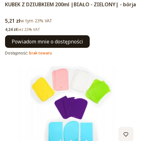
KUBEK Z DZIUBKIEM 200ml |BIAŁO - ZIELONY| - börja
Cena brutto
5,21 zł
w tym %s VAT
w tym
23%
VAT
Cena netto
4,24 zł
bez 23% VAT
Powiadom mnie o dostępności
Dostępność:
brak towaru