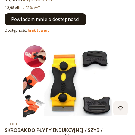
Cena netto
12,98 zł
bez 23% VAT
Powiadom mnie o dostępności
Dostępność:
brak towaru
Kod produktu
T-0013
SKROBAK DO PŁYTY INDUKCYJNEJ / SZYB /