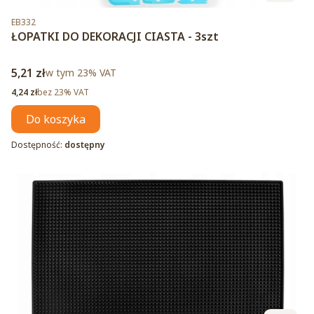
Kod produktu
EB332
ŁOPATKI DO DEKORACJI CIASTA - 3szt
Cena brutto
5,21 zł
w tym %s VAT
w tym
23%
VAT
Cena netto
4,24 zł
bez 23% VAT
Do koszyka
Dostępność:
dostępny