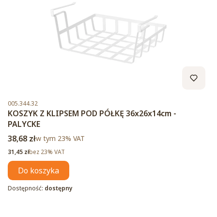
Kod produktu
005.344.32
KOSZYK Z KLIPSEM POD PÓŁKĘ 36x26x14cm -
PALYCKE
Cena brutto
38,68 zł
w tym %s VAT
w tym
23%
VAT
Cena netto
31,45 zł
bez 23% VAT
Do koszyka
Dostępność:
dostępny