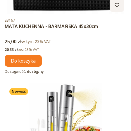
Kod produktu
EB167
MATA KUCHENNA - BARMAŃSKA 45x30cm
Cena brutto
25,00 zł
w tym %s VAT
w tym
23%
VAT
Cena netto
20,33 zł
bez 23% VAT
Do koszyka
Dostępność:
dostępny
Nowość