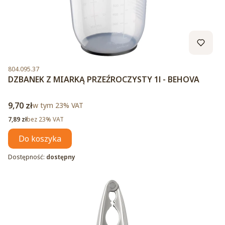
Kod produktu
804.095.37
DZBANEK Z MIARKĄ PRZEŹROCZYSTY 1l - BEHOVA
Cena brutto
9,70 zł
w tym %s VAT
w tym
23%
VAT
Cena netto
7,89 zł
bez 23% VAT
Do koszyka
Dostępność:
dostępny