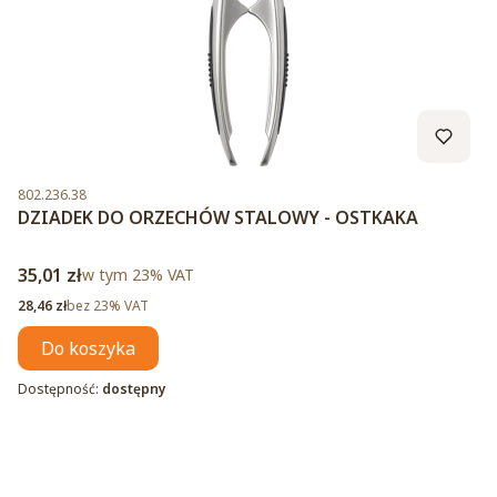
Kod produktu
802.236.38
DZIADEK DO ORZECHÓW STALOWY - OSTKAKA
Cena brutto
35,01 zł
w tym %s VAT
w tym
23%
VAT
Cena netto
28,46 zł
bez 23% VAT
Do koszyka
Dostępność:
dostępny