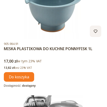
Kod produktu
905.984.91
MISKA PLASTIKOWA DO KUCHNI PONNYFISK 1L
Cena brutto
17,00 zł
w tym %s VAT
w tym
23%
VAT
Cena netto
13,82 zł
bez 23% VAT
Do koszyka
Dostępność:
dostępny