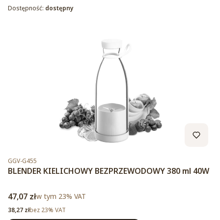
Dostępność:
dostępny
Kod produktu
GGV-G455
BLENDER KIELICHOWY BEZPRZEWODOWY 380 ml 40W
Cena brutto
47,07 zł
w tym %s VAT
w tym
23%
VAT
Cena netto
38,27 zł
bez 23% VAT