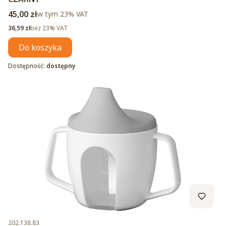
Cena brutto
45,00 zł
w tym %s VAT
w tym
23%
VAT
Cena netto
36,59 zł
bez 23% VAT
Do koszyka
Dostępność:
dostępny
Kod produktu
202.138.83