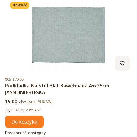
Nowość
Kod produktu
805.279.65
Podkładka Na Stół Blat Bawełniana 45x35cm
JASNONIEBIESKA
Cena brutto
15,00 zł
w tym %s VAT
w tym
23%
VAT
Cena netto
12,20 zł
bez 23% VAT
Do koszyka
Dostępność:
dostępny