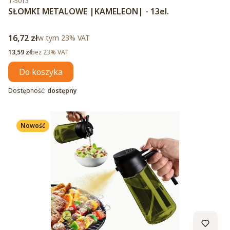
T-5013
SŁOMKI METALOWE |KAMELEON| - 13el.
Cena brutto
16,72 zł
w tym %s VAT
w tym
23%
VAT
Cena netto
13,59 zł
bez 23% VAT
Do koszyka
Dostępność:
dostępny
Nowość