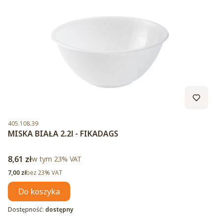
Kod produktu
405.108.39
MISKA BIAŁA 2.2l - FIKADAGS
Cena brutto
8,61 zł
w tym %s VAT
w tym
23%
VAT
Cena netto
7,00 zł
bez 23% VAT
Do koszyka
Dostępność:
dostępny