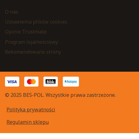
O nas
Ustawienia plików cookies
Opinie Trustmate
Program lojalnościowy
Rekomendowane strony
© 2025 BES-POL. Wszystkie prawa zastrzeżone.
Polityka prywatności
Regulamin sklepu