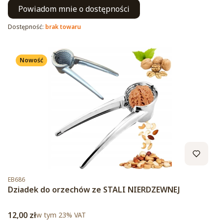
Powiadom mnie o dostępności
Dostępność:
brak towaru
Nowość
Kod produktu
EB686
Dziadek do orzechów ze STALI NIERDZEWNEJ
Cena brutto
12,00 zł
w tym %s VAT
w tym
23%
VAT