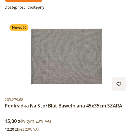
Dostępność:
dostępny
Nowość
Kod produktu
205.279.68
Podkładka Na Stół Blat Bawełniana 45x35cm SZARA
Cena brutto
15,00 zł
w tym %s VAT
w tym
23%
VAT
Cena netto
12,20 zł
bez 23% VAT