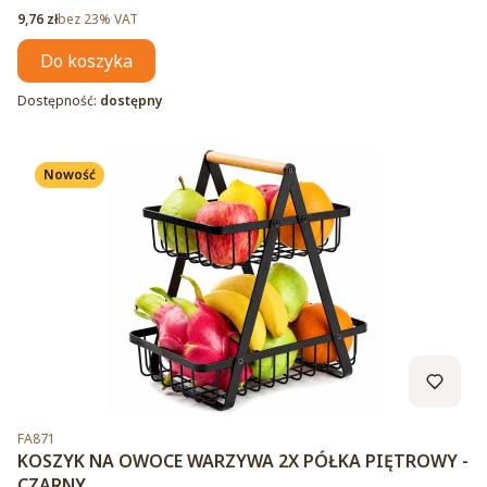
Cena netto
9,76 zł
bez 23% VAT
Do koszyka
Dostępność:
dostępny
Nowość
Kod produktu
FA871
KOSZYK NA OWOCE WARZYWA 2X PÓŁKA PIĘTROWY -
CZARNY