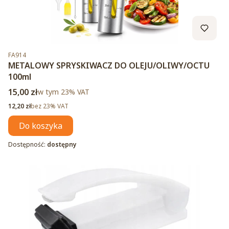
Kod produktu
FA914
METALOWY SPRYSKIWACZ DO OLEJU/OLIWY/OCTU
100ml
Cena brutto
15,00 zł
w tym %s VAT
w tym
23%
VAT
Cena netto
12,20 zł
bez 23% VAT
Do koszyka
Dostępność:
dostępny