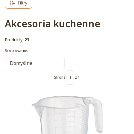
Filtry
Akcesoria kuchenne
Produkty:
23
Lista produktów
Sortowanie:
Domyślne
Strona
z 1