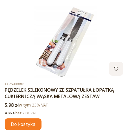
Kod produktu
1176908861
PĘDZELEK SILIKONOWY ZE SZPATUŁKA ŁOPATKĄ
CUKIERNICZĄ WĄSKĄ METALOWĄ ZESTAW
Cena brutto
5,98 zł
w tym %s VAT
w tym
23%
VAT
Cena netto
4,86 zł
bez 23% VAT
Do koszyka