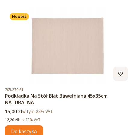
Nowość
Kod produktu
705.279.61
Podkładka Na Stół Blat Bawełniana 45x35cm
NATURALNA
Cena brutto
15,00 zł
w tym %s VAT
w tym
23%
VAT
Cena netto
12,20 zł
bez 23% VAT
Do koszyka