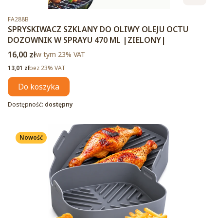
Kod produktu
FA288B
SPRYSKIWACZ SZKLANY DO OLIWY OLEJU OCTU
DOZOWNIK W SPRAYU 470 ML |ZIELONY|
Cena brutto
16,00 zł
w tym %s VAT
w tym
23%
VAT
Cena netto
13,01 zł
bez 23% VAT
Do koszyka
Dostępność:
dostępny
Nowość