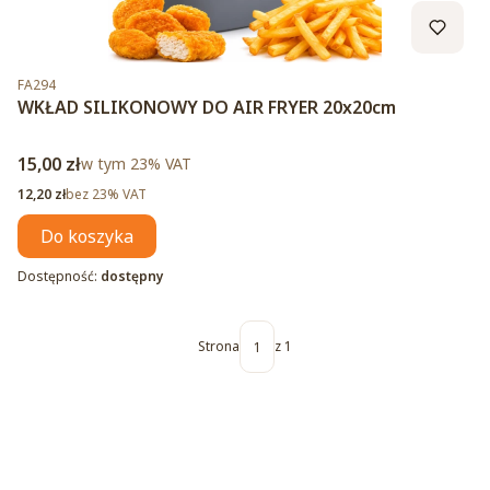
Kod produktu
FA294
WKŁAD SILIKONOWY DO AIR FRYER 20x20cm
Cena brutto
15,00 zł
w tym %s VAT
w tym
23%
VAT
Cena netto
12,20 zł
bez 23% VAT
Do koszyka
Dostępność:
dostępny
Strona
z 1