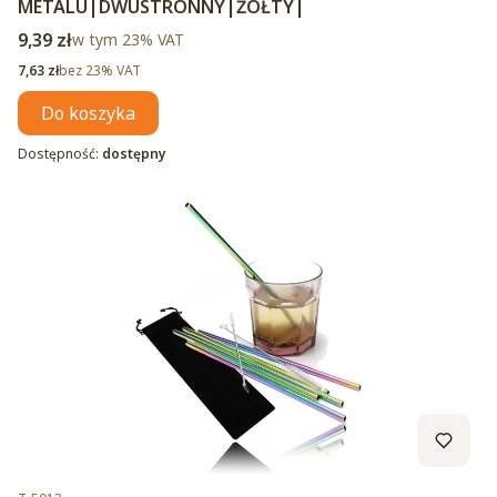
METALU|DWUSTRONNY|ŻÓŁTY|
Cena brutto
9,39 zł
w tym %s VAT
w tym
23%
VAT
Cena netto
7,63 zł
bez 23% VAT
Do koszyka
Dostępność:
dostępny
Kod produktu