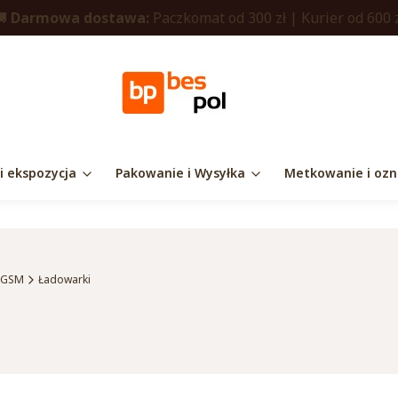
🚚
Darmowa dostawa:
Paczkomat od 300 zł | Kurier od 600 
 i ekspozycja
Pakowanie i Wysyłka
Metkowanie i ozn
i GSM
Ładowarki