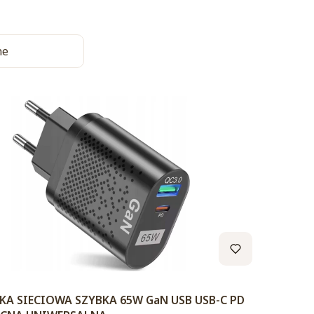
a produktów
ne
A SIECIOWA SZYBKA 65W GaN USB USB-C PD