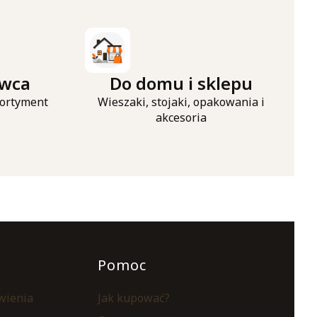
awca
Do domu i sklepu
ortyment
Wieszaki, stojaki, opakowania i
akcesoria
opce
Pomoc
ówienia
Jak kupować?