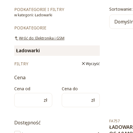
List
Sortowanie:
PODKATEGORIE I FILTRY
w kategorii: Ładowarki
Domyśl
PODKATEGORIE
Wróć do: Elektronika i GSM
Ładowarki
FILTRY
Wyczyść
Cena
Cena od
Cena do
zł
zł
Kod produktu
FA757
Dostępność
ŁADOWARK