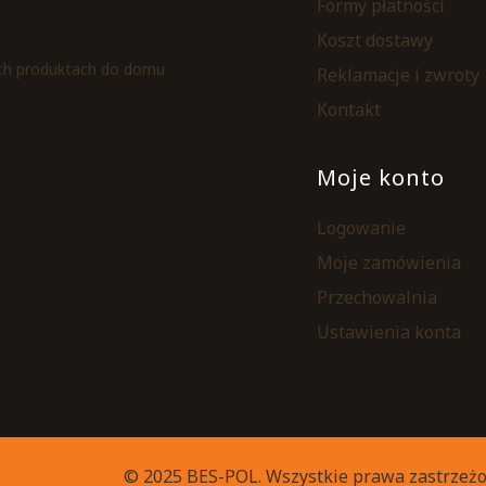
Formy płatności
Koszt dostawy
ych produktach do domu
Reklamacje i zwroty
Kontakt
Moje konto
Logowanie
Moje zamówienia
Przechowalnia
Ustawienia konta
© 2025 BES-POL. Wszystkie prawa zastrzeżo