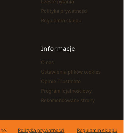
Częste pytania
Polityka prywatności
Regulamin sklepu
Informacje
O nas
Ustawienia plików cookies
Opinie Trustmate
Program lojalnościowy
Rekomendowane strony
ne.
Polityka prywatności
Regulamin sklepu