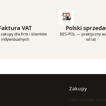
Faktura VAT
Polski sprzed
zakupy dla firm i klientów
BES-POL — praktyczny as
indywidualnych.
od lat
Linki w st
Zakupy
Czas realizacji zam