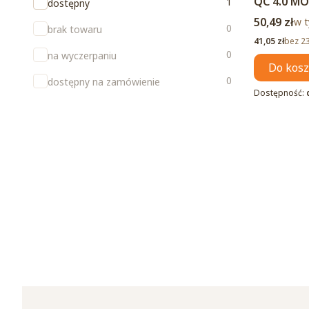
QC 4.0 M
Dostępność
1
dostępny
Cena brut
50,49 zł
w t
w 
0
brak towaru
Cena netto
41,05 zł
bez 2
0
na wyczerpaniu
Do kos
0
dostępny na zamówienie
Dostępność: