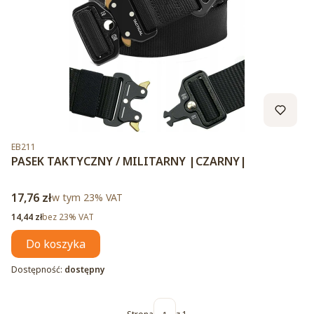
Kod produktu
EB211
PASEK TAKTYCZNY / MILITARNY |CZARNY|
Cena brutto
17,76 zł
w tym %s VAT
w tym
23%
VAT
Cena netto
14,44 zł
bez 23% VAT
Do koszyka
Dostępność:
dostępny