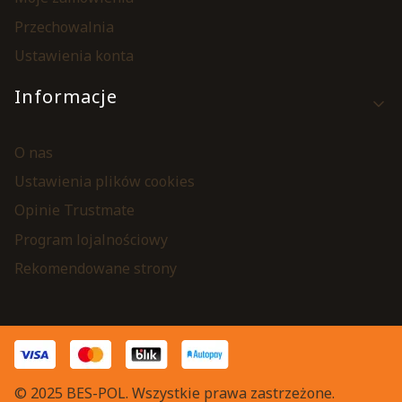
Przechowalnia
Ustawienia konta
Informacje
O nas
Ustawienia plików cookies
Opinie Trustmate
Program lojalnościowy
Rekomendowane strony
© 2025 BES-POL. Wszystkie prawa zastrzeżone.