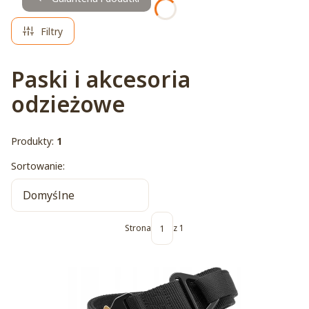
Filtry
Paski i akcesoria
odzieżowe
Produkty:
1
Lista produktów
Sortowanie:
Domyślne
Strona
z 1