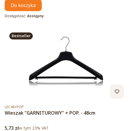
Do koszyka
Dostępność:
dostępny
Bestseller
Kod produktu
LEC48+POP
Wieszak "GARNITUROWY" + POP. - 48cm
Cena brutto
5,73 zł
w tym %s VAT
w tym
23%
VAT