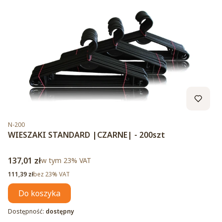
Kod produktu
N-200
WIESZAKI STANDARD |CZARNE| - 200szt
Cena brutto
137,01 zł
w tym %s VAT
w tym
23%
VAT
Cena netto
111,39 zł
bez 23% VAT
Do koszyka
Dostępność:
dostępny