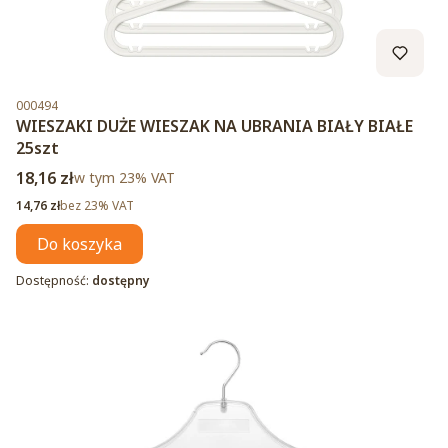
Kod produktu
000494
WIESZAKI DUŻE WIESZAK NA UBRANIA BIAŁY BIAŁE
25szt
Cena brutto
18,16 zł
w tym %s VAT
w tym
23%
VAT
Cena netto
14,76 zł
bez 23% VAT
Do koszyka
Dostępność:
dostępny