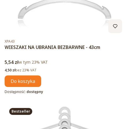
Kod produktu
XPA43
WIESZAKI NA UBRANIA BEZBARWNE - 43cm
Cena brutto
5,54 zł
w tym %s VAT
w tym
23%
VAT
Cena netto
4,50 zł
bez 23% VAT
Do koszyka
Dostępność:
dostępny
Bestseller