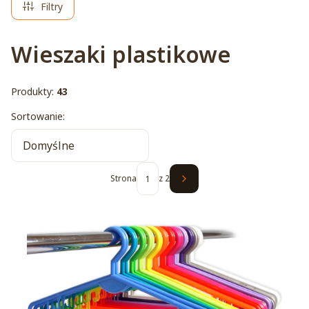
Filtry
Wieszaki plastikowe
Produkty:
43
Lista produktów
Sortowanie:
Domyślne
Strona
z 2
Następne produkty