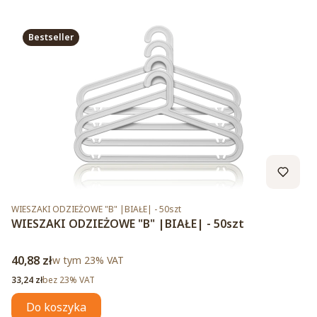
Bestseller
Kod produktu
WIESZAKI ODZIEŻOWE "B" |BIAŁE| - 50szt
WIESZAKI ODZIEŻOWE "B" |BIAŁE| - 50szt
Cena brutto
40,88 zł
w tym %s VAT
w tym
23%
VAT
Cena netto
33,24 zł
bez 23% VAT
Do koszyka