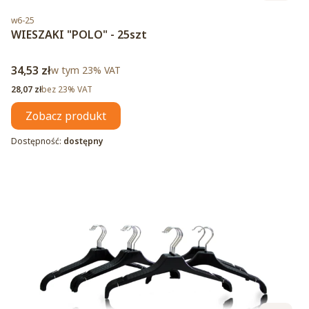
Kod produktu
w6-25
WIESZAKI "POLO" - 25szt
Cena brutto
34,53 zł
w tym %s VAT
w tym
23%
VAT
Cena netto
28,07 zł
bez 23% VAT
Zobacz produkt
Dostępność:
dostępny