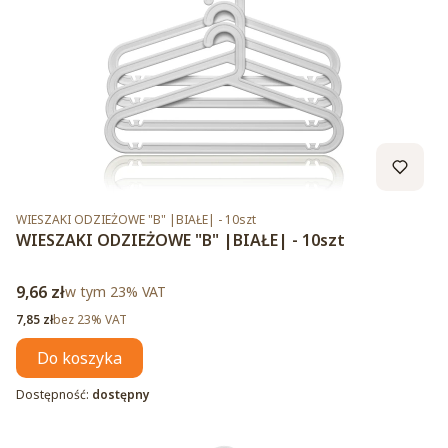
Kod produktu
WIESZAKI ODZIEŻOWE "B" |BIAŁE| - 10szt
WIESZAKI ODZIEŻOWE "B" |BIAŁE| - 10szt
Cena brutto
9,66 zł
w tym %s VAT
w tym
23%
VAT
Cena netto
7,85 zł
bez 23% VAT
Do koszyka
Dostępność:
dostępny