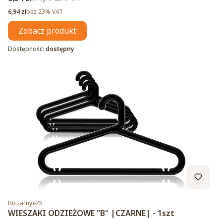
Cena netto
6,94 zł
bez 23% VAT
Zobacz produkt
Dostępność:
dostępny
Kod produktu
B(czarny)-25
WIESZAKI ODZIEŻOWE "B" |CZARNE| - 1szt