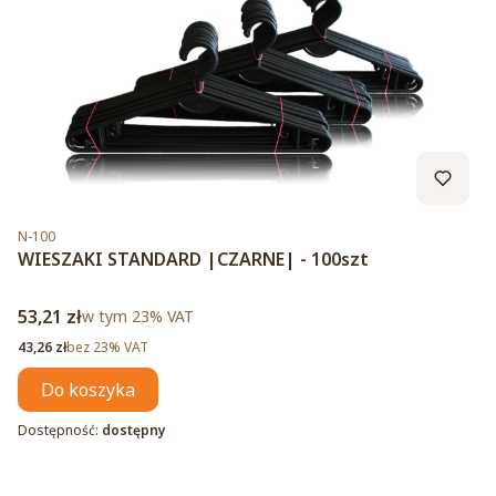
Kod produktu
N-100
WIESZAKI STANDARD |CZARNE| - 100szt
Cena brutto
53,21 zł
w tym %s VAT
w tym
23%
VAT
Cena netto
43,26 zł
bez 23% VAT
Do koszyka
Dostępność:
dostępny