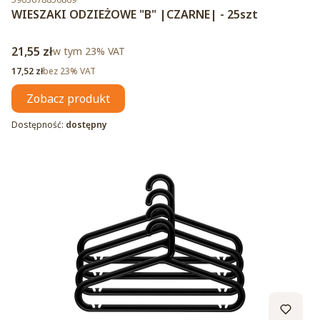
WIESZAKI ODZIEŻOWE "B" |CZARNE| - 25szt
Cena brutto
21,55 zł
w tym %s VAT
w tym
23%
VAT
Cena netto
17,52 zł
bez 23% VAT
Zobacz produkt
Dostępność:
dostępny