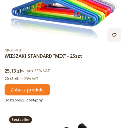
Kod produktu
NK-25-MIX
WIESZAKI STANDARD "MIX" - 25szt
Cena brutto
25,13 zł
w tym %s VAT
w tym
23%
VAT
Cena netto
20,43 zł
bez 23% VAT
Zobacz produkt
Dostępność:
dostępny
Bestseller