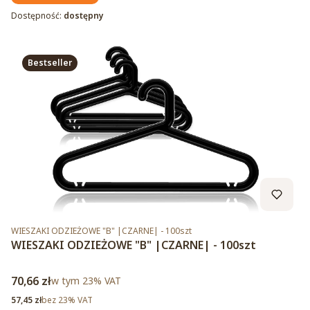
Dostępność:
dostępny
Bestseller
Kod produktu
WIESZAKI ODZIEŻOWE "B" |CZARNE| - 100szt
WIESZAKI ODZIEŻOWE "B" |CZARNE| - 100szt
Cena brutto
70,66 zł
w tym %s VAT
w tym
23%
VAT
Cena netto
57,45 zł
bez 23% VAT