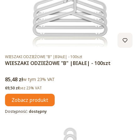
Kod produktu
WIESZAKI ODZIEŻOWE "B" |BIAŁE| - 100szt
WIESZAKI ODZIEŻOWE "B" |BIAŁE| - 100szt
Cena brutto
85,48 zł
w tym %s VAT
w tym
23%
VAT
Cena netto
69,50 zł
bez 23% VAT
Zobacz produkt
Dostępność:
dostępny