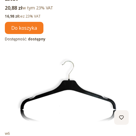
Cena brutto
20,88 zł
w tym %s VAT
w tym
23%
VAT
Cena netto
16,98 zł
bez 23% VAT
Do koszyka
Dostępność:
dostępny
Kod produktu
w6