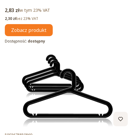
Cena brutto
2,83 zł
w tym %s VAT
w tym
23%
VAT
Cena netto
2,30 zł
bez 23% VAT
Zobacz produkt
Dostępność:
dostępny
Kod produktu
5903678850869