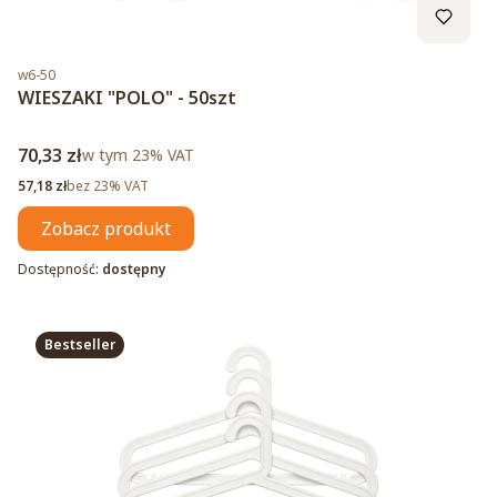
Kod produktu
w6-50
WIESZAKI "POLO" - 50szt
Cena brutto
70,33 zł
w tym %s VAT
w tym
23%
VAT
Cena netto
57,18 zł
bez 23% VAT
Zobacz produkt
Dostępność:
dostępny
Bestseller