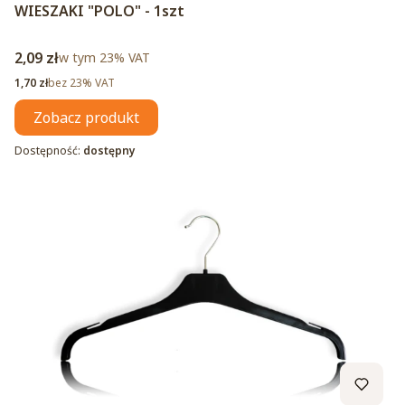
WIESZAKI "POLO" - 1szt
Cena brutto
2,09 zł
w tym %s VAT
w tym
23%
VAT
Cena netto
1,70 zł
bez 23% VAT
Zobacz produkt
Dostępność:
dostępny