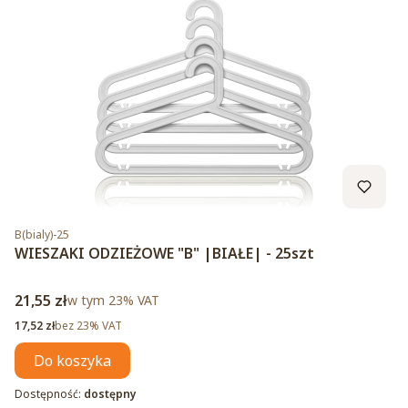
Kod produktu
B(bialy)-25
WIESZAKI ODZIEŻOWE "B" |BIAŁE| - 25szt
Cena brutto
21,55 zł
w tym %s VAT
w tym
23%
VAT
Cena netto
17,52 zł
bez 23% VAT
Do koszyka
Dostępność:
dostępny