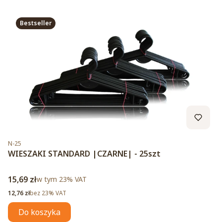
Bestseller
Kod produktu
N-25
WIESZAKI STANDARD |CZARNE| - 25szt
Cena brutto
15,69 zł
w tym %s VAT
w tym
23%
VAT
Cena netto
12,76 zł
bez 23% VAT
Do koszyka