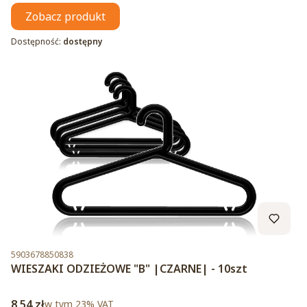
Zobacz produkt
Dostępność:
dostępny
Kod produktu
5903678850838
WIESZAKI ODZIEŻOWE "B" |CZARNE| - 10szt
Cena brutto
8,54 zł
w tym %s VAT
w tym
23%
VAT