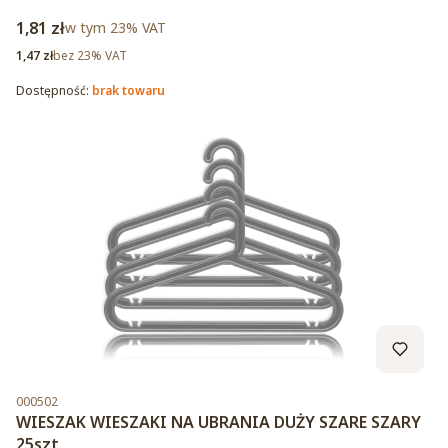
Cena brutto
1,81 zł
w tym %s VAT
w tym
23%
VAT
Cena netto
1,47 zł
bez 23% VAT
Dostępność:
brak towaru
Kod produktu
000502
WIESZAK WIESZAKI NA UBRANIA DUŻY SZARE SZARY
25szt