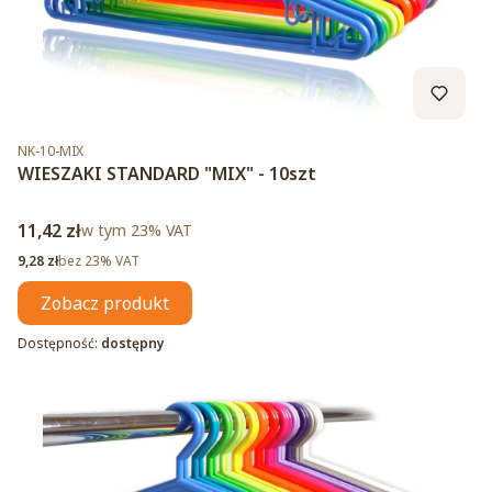
Kod produktu
NK-10-MIX
WIESZAKI STANDARD "MIX" - 10szt
Cena brutto
11,42 zł
w tym %s VAT
w tym
23%
VAT
Cena netto
9,28 zł
bez 23% VAT
Zobacz produkt
Dostępność:
dostępny