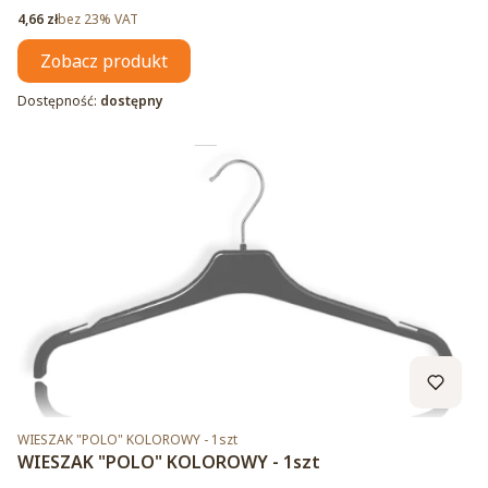
Cena netto
4,66 zł
bez 23% VAT
Zobacz produkt
Dostępność:
dostępny
Kod produktu
WIESZAK "POLO" KOLOROWY - 1szt
WIESZAK "POLO" KOLOROWY - 1szt