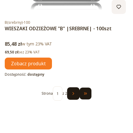
Kod produktu
B(srebrny)-100
WIESZAKI ODZIEŻOWE "B" |SREBRNE| - 100szt
Cena brutto
85,48 zł
w tym %s VAT
w tym
23%
VAT
Cena netto
69,50 zł
bez 23% VAT
Zobacz produkt
Dostępność:
dostępny
Strona
z 2
Przejdź do ostatniej str