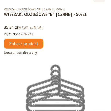
Kod produktu
WIESZAKI ODZIEŻOWE "B" |CZRNE| - 50szt
WIESZAKI ODZIEŻOWE "B" |CZRNE| - 50szt
Cena brutto
35,31 zł
w tym %s VAT
w tym
23%
VAT
Cena netto
28,71 zł
bez 23% VAT
Zobacz produkt
Dostępność:
dostępny