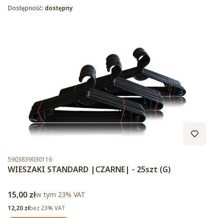
Dostępność:
dostępny
Kod produktu
5903839030116
WIESZAKI STANDARD |CZARNE| - 25szt (G)
Cena brutto
15,00 zł
w tym %s VAT
w tym
23%
VAT
Cena netto
12,20 zł
bez 23% VAT