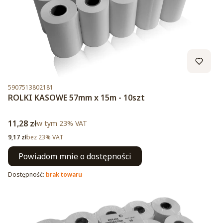
Kod produktu
5907513802181
ROLKI KASOWE 57mm x 15m - 10szt
Cena brutto
11,28 zł
w tym %s VAT
w tym
23%
VAT
Cena netto
9,17 zł
bez 23% VAT
Powiadom mnie o dostępności
Dostępność:
brak towaru