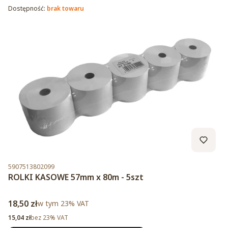
Dostępność:
brak towaru
Kod produktu
5907513802099
ROLKI KASOWE 57mm x 80m - 5szt
Cena brutto
18,50 zł
w tym %s VAT
w tym
23%
VAT
Cena netto
15,04 zł
bez 23% VAT