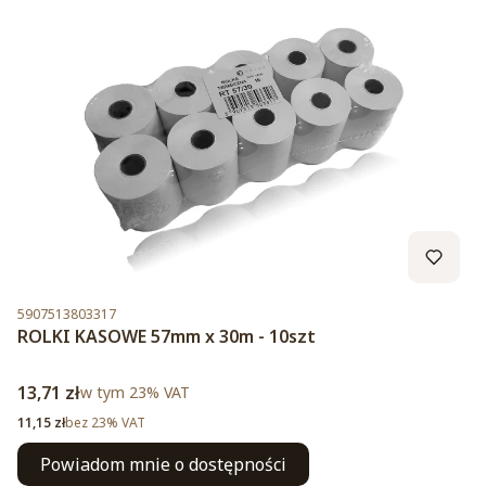
Kod produktu
5907513803317
ROLKI KASOWE 57mm x 30m - 10szt
Cena brutto
13,71 zł
w tym %s VAT
w tym
23%
VAT
Cena netto
11,15 zł
bez 23% VAT
Powiadom mnie o dostępności