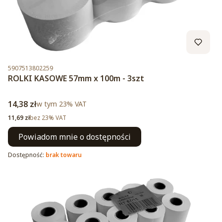
Kod produktu
5907513802259
ROLKI KASOWE 57mm x 100m - 3szt
Cena brutto
14,38 zł
w tym %s VAT
w tym
23%
VAT
Cena netto
11,69 zł
bez 23% VAT
Powiadom mnie o dostępności
Dostępność:
brak towaru