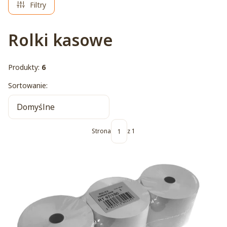
Filtry
Rolki kasowe
Produkty:
6
Lista produktów
Sortowanie:
Domyślne
Strona
z 1