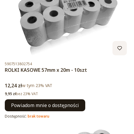
Kod produktu
5907513802754
ROLKI KASOWE 57mm x 20m - 10szt
Cena brutto
12,24 zł
w tym %s VAT
w tym
23%
VAT
Cena netto
9,95 zł
bez 23% VAT
Powiadom mnie o dostępności
Dostępność:
brak towaru