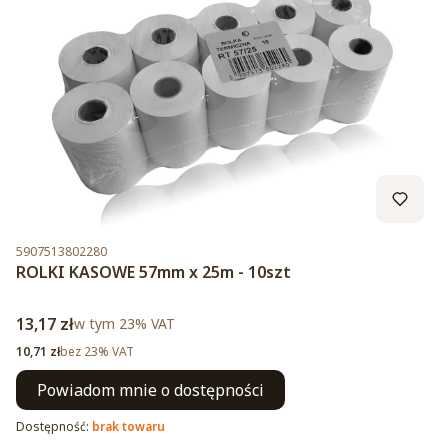
Kod produktu
5907513802280
ROLKI KASOWE 57mm x 25m - 10szt
Cena brutto
13,17 zł
w tym %s VAT
w tym
23%
VAT
Cena netto
10,71 zł
bez 23% VAT
Powiadom mnie o dostępności
Dostępność:
brak towaru