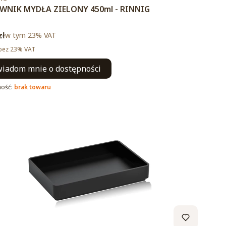
NIK MYDŁA ZIELONY 450ml - RINNIG
brutto
zł
w tym %s VAT
w tym
23%
VAT
tto
bez 23% VAT
iadom mnie o dostępności
ność:
brak towaru