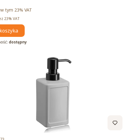
brutto
ł
w tym %s VAT
w tym
23%
VAT
tto
ez 23% VAT
koszyka
ność:
dostępny
duktu
.73