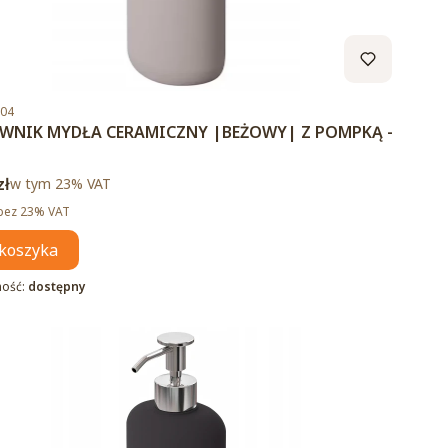
duktu
.04
WNIK MYDŁA CERAMICZNY |BEŻOWY| Z POMPKĄ -
brutto
zł
w tym %s VAT
w tym
23%
VAT
tto
bez 23% VAT
koszyka
ność:
dostępny