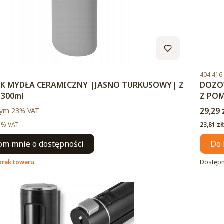
Kod pro
404.416
 MYDŁA CERAMICZNY |JASNO TURKUSOWY| Z
DOZO
 300ml
Z POM
to
Cena 
ym %s VAT
29,29 
tym
23%
VAT
Cena ne
3% VAT
23,81 zł
m mnie o dostępności
Do 
brak towaru
Dostęp