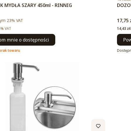
 MYDŁA SZARY 450ml - RINNIG
DOZOW
to
Cena 
ym %s VAT
17,75 
tym
23%
VAT
Cena ne
3% VAT
14,43 zł
m mnie o dostępności
Pow
brak towaru
Dostęp