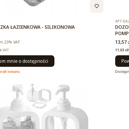
Kod pro
APT-DA
ZKA ŁAZIENKOWA - SILIKONOWA
DOZOW
POMPK
to
Cena 
m %s VAT
13,57 
ym
23%
VAT
Cena ne
% VAT
11,03 zł
m mnie o dostępności
Pow
brak towaru
Dostęp