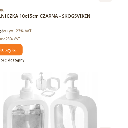
duktu
.86
NICZKA 10x15cm CZARNA - SKOGSVIKEN
brutto
zł
w tym %s VAT
w tym
23%
VAT
tto
bez 23% VAT
koszyka
ność:
dostępny