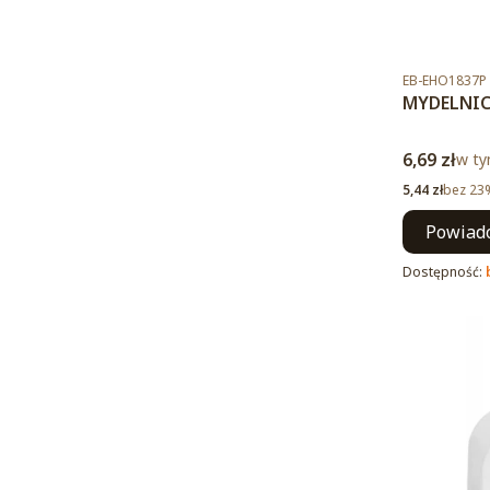
Kod produktu
EB-EHO1837P
MYDELNIC
Cena brut
6,69 zł
w ty
w t
Cena netto
5,44 zł
bez 23
Powiado
Dostępność: