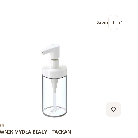
Strona
z 1
duktu
.03
WNIK MYDŁA BIAŁY - TACKAN