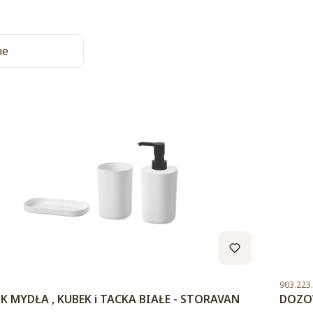
a produktów
ne
Kod pro
903.223
 MYDŁA , KUBEK i TACKA BIAŁE - STORAVAN
DOZO