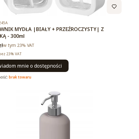
duktu
245A
NIK MYDŁA |BIAŁY + PRZEŹROCZYSTY| Z
Ą - 300ml
brutto
zł
w tym %s VAT
w tym
23%
VAT
tto
bez 23% VAT
iadom mnie o dostępności
ność:
brak towaru