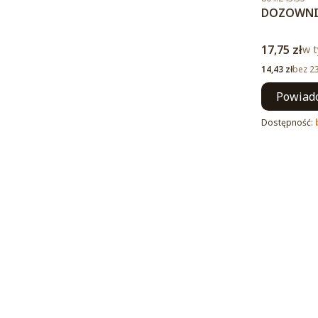
DOZOWNIK
Cena brut
17,75 zł
w t
w 
Cena netto
14,43 zł
bez 2
Powiado
Dostępność: