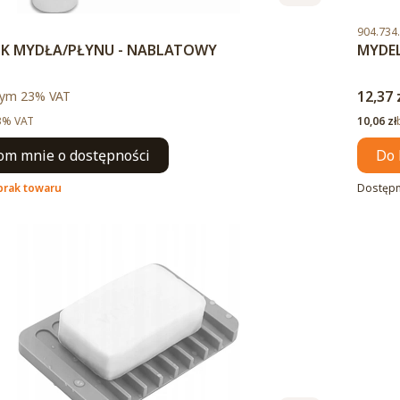
Kod pro
904.734
K MYDŁA/PŁYNU - NABLATOWY
MYDEL
to
Cena 
ym %s VAT
12,37 
tym
23%
VAT
Cena ne
3% VAT
10,06 zł
m mnie o dostępności
Do 
brak towaru
Dostęp