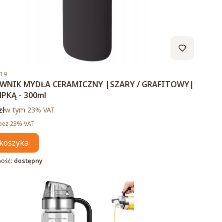
duktu
.19
WNIK MYDŁA CERAMICZNY |SZARY / GRAFITOWY|
PKĄ - 300ml
brutto
zł
w tym %s VAT
w tym
23%
VAT
tto
bez 23% VAT
koszyka
ność:
dostępny