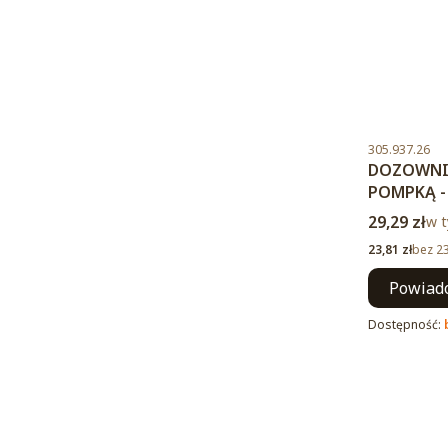
Kod produktu
305.937.26
DOZOWNIK
POMPKĄ -
Cena brut
29,29 zł
w t
w 
Cena netto
23,81 zł
bez 2
Powiado
Dostępność: