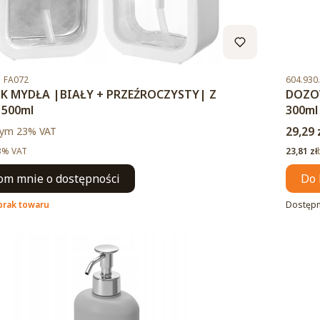
Kod pro
 FA072
604.930
 MYDŁA |BIAŁY + PRZEŹROCZYSTY| Z
DOZO
 500ml
300ml
to
Cena 
ym %s VAT
29,29 
tym
23%
VAT
Cena ne
3% VAT
23,81 zł
m mnie o dostępności
Do 
brak towaru
Dostęp