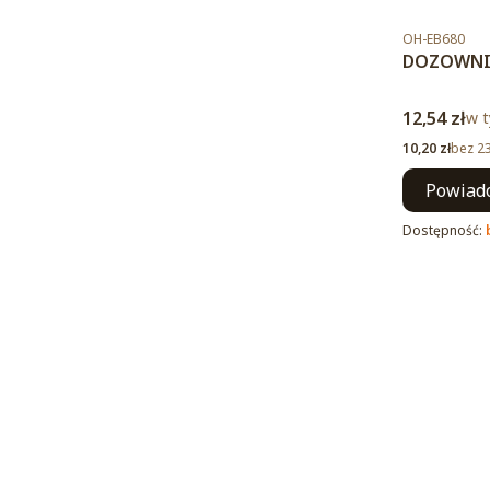
Kod produktu
OH-EB680
DOZOWNI
Cena brut
12,54 zł
w t
w 
Cena netto
10,20 zł
bez 2
Powiado
Dostępność: