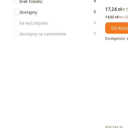
Dostępność
8
brak towaru
Cena brut
17,24 zł
w t
w 
6
dostępny
Cena netto
14,02 zł
bez 2
0
na wyczerpaniu
Do kos
0
dostępny na zamówienie
Dostępność:
Kod produktu
804.243.35