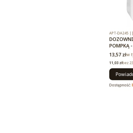
Kod produktu
APT-DA245 ||
DOZOWNIK
POMPKĄ -
Cena brut
13,57 zł
w t
w 
Cena netto
11,03 zł
bez 2
Powiado
Dostępność: