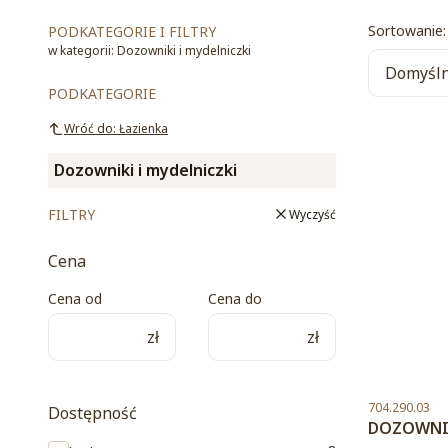
List
Sortowanie:
PODKATEGORIE I FILTRY
w kategorii: Dozowniki i mydelniczki
Domyśl
PODKATEGORIE
Wróć do: Łazienka
Dozowniki i mydelniczki
FILTRY
Wyczyść
Cena
Cena od
Cena do
zł
zł
Kod produktu
704.290.03
Dostępność
DOZOWNIK