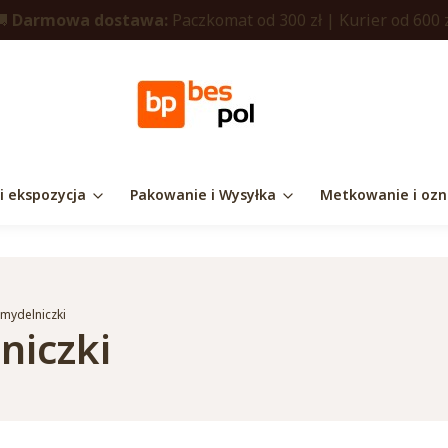
🚚
Darmowa dostawa:
Paczkomat od 300 zł | Kurier od 600 
 i ekspozycja
Pakowanie i Wysyłka
Metkowanie i ozn
 mydelniczki
niczki