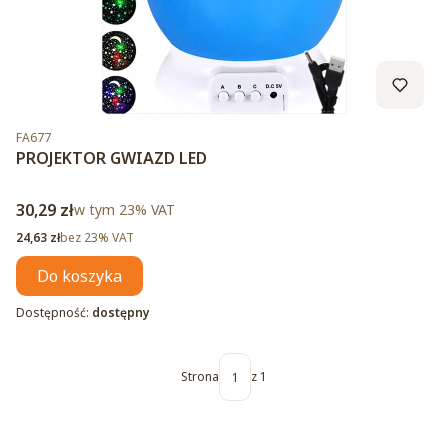
Kod produktu
FA677
PROJEKTOR GWIAZD LED
Cena brutto
30,29 zł
w tym %s VAT
w tym
23%
VAT
Cena netto
24,63 zł
bez 23% VAT
Do koszyka
Dostępność:
dostępny
Strona
z 1