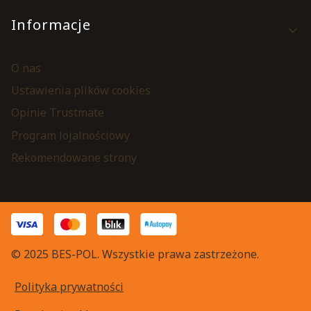
Informacje
O nas
Ustawienia plików cookies
Opinie Trustmate
Program lojalnościowy
Rekomendowane strony
© 2025 BES-POL. Wszystkie prawa zastrzeżone.
Polityka prywatności