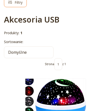
Filtry
Akcesoria USB
Produkty:
1
Lista produktów
Sortowanie:
Domyślne
Strona
z 1