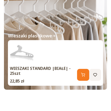
Wieszaki plastikowe
WIESZAKI STANDARD |BIAŁE| -
25szt
Cena
22,85 zł