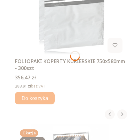
FOLIOPAKI KOPERTY KURIERSKIE 750x580mm
- 300szt
Cena
356,47 zł
Cena
289,81 zł
bez VAT
Do koszyka
Okazja