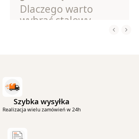
Dlaczego warto
wybrać stalowy
wieszak na spodnie?
Każdy, kto ma więcej niż kilka par spodni, wie,
jak szybko mogą one zająć całą półkę czy drążek
w szafie. Rozwiązaniem jest
stalowy wieszak
na spodnie 5w1
, dostępny w
sklepie
zawieszamy.pl
.
To
praktyczny organizer do szafy
, który nie
tylko oszczędza miejsce, ale również ułatwia
codzienne korzystanie z garderoby.
Czytaj całość
Szybka wysyłka
Realizacja wielu zamówień w 24h