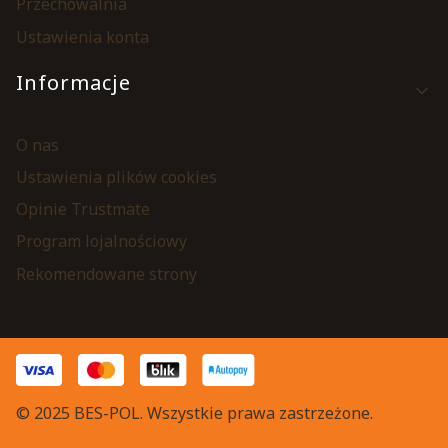
Przechowalnia
Ustawienia konta
Informacje
O nas
Ustawienia plików cookies
Opinie Trustmate
Program lojalnościowy
Rekomendowane strony
© 2025 BES-POL. Wszystkie prawa zastrzeżone.