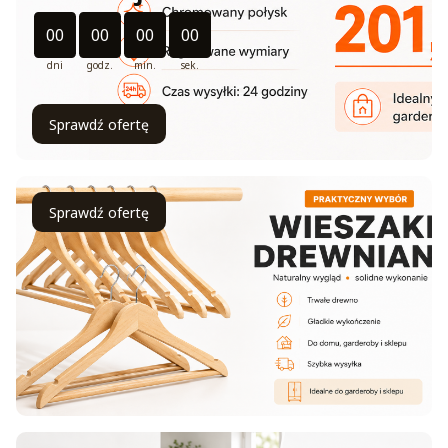
Odliczanie czasu do: 2026-08-31 11:11:00
00
00
00
00
dni
godz.
min.
sek.
Sprawdź ofertę
Sprawdź ofertę