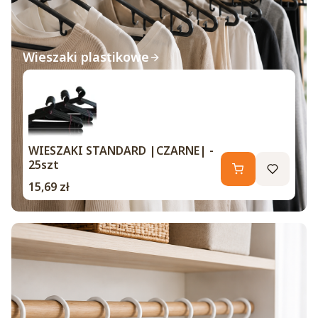
Wieszaki plastikowe
WIESZAKI STANDARD |CZARNE| -
25szt
Cena
15,69 zł