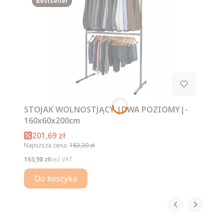
Bestseller
STOJAK WOLNOSTJĄCY |DWA POZIOMY|-
160x60x200cm
Cena promocyjna
201,69 zł
Najniższa cena:
183,30 zł
Cena
163,98 zł
bez VAT
Do koszyka