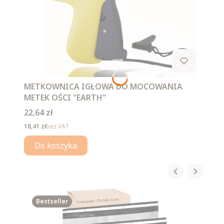
METKOWNICA IGŁOWA DO MOCOWANIA
METEK OŚCI "EARTH"
Cena
22,64 zł
Cena
18,41 zł
bez VAT
Do koszyka
Bestseller