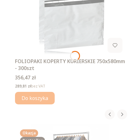
FOLIOPAKI KOPERTY KURIERSKIE 750x580mm
- 300szt
Cena
356,47 zł
Cena
289,81 zł
bez VAT
Do koszyka
Okazja