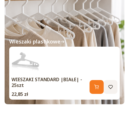
Wieszaki plastikowe
WIESZAKI STANDARD |BIAŁE| -
25szt
Cena
22,85 zł