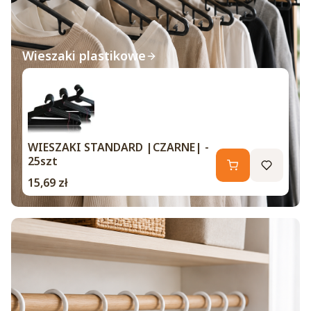
Wieszaki plastikowe
WIESZAKI STANDARD |CZARNE| -
25szt
Cena
15,69 zł