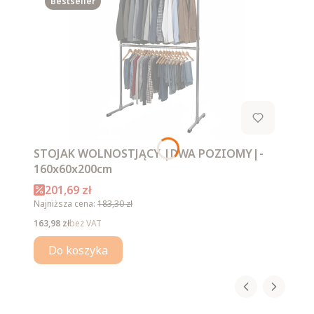
Bestseller
STOJAK WOLNOSTJĄCY |DWA POZIOMY|-
160x60x200cm
Cena promocyjna
201,69 zł
Najniższa cena:
183,30 zł
Cena
163,98 zł
bez VAT
Do koszyka