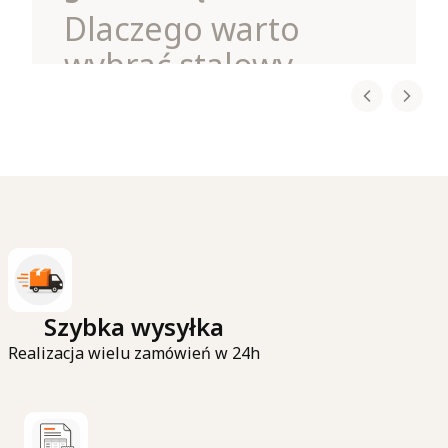
Dlaczego warto
wybrać stalowy
wieszak na spodnie?
Każdy, kto ma więcej niż kilka par spodni, wie,
jak szybko mogą one zająć całą półkę czy drążek
w szafie. Rozwiązaniem jest
stalowy wieszak
na spodnie 5w1
, dostępny w
sklepie
zawieszamy.pl
.
To
praktyczny organizer do szafy
, który nie
tylko oszczędza miejsce, ale również ułatwia
codzienne korzystanie z garderoby.
Czytaj całość
Szybka wysyłka
Realizacja wielu zamówień w 24h