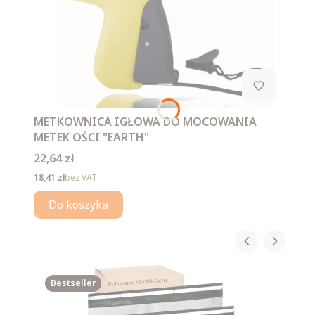
METKOWNICA IGŁOWA DO MOCOWANIA
METEK OŚCI "EARTH"
Cena
22,64 zł
Cena
18,41 zł
bez VAT
Do koszyka
Bestseller