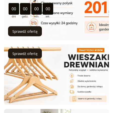
Odliczanie czasu do: 2026-08-31 11:11:00
00
00
00
00
dni
godz.
min.
sek.
Sprawdź ofertę
Sprawdź ofertę