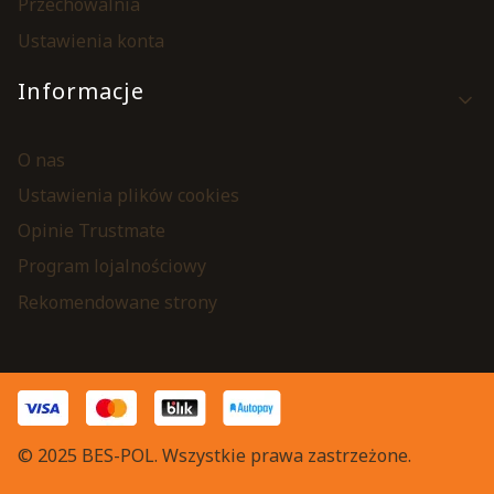
Przechowalnia
Ustawienia konta
Informacje
O nas
Ustawienia plików cookies
Opinie Trustmate
Program lojalnościowy
Rekomendowane strony
© 2025 BES-POL. Wszystkie prawa zastrzeżone.