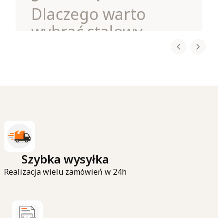
Dlaczego warto
wybrać stalowy
wieszak na spodnie?
Każdy, kto ma więcej niż kilka par spodni, wie,
jak szybko mogą one zająć całą półkę czy drążek
w szafie. Rozwiązaniem jest
stalowy wieszak
na spodnie 5w1
, dostępny w
sklepie
zawieszamy.pl
.
To
praktyczny organizer do szafy
, który nie
tylko oszczędza miejsce, ale również ułatwia
codzienne korzystanie z garderoby.
Czytaj całość
Szybka wysyłka
Realizacja wielu zamówień w 24h