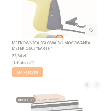
METKOWNICA IGŁOWA DO MOCOWANIA
METEK OŚCI "EARTH"
Cena
22,64 zł
Cena
18,41 zł
bez VAT
Do koszyka
Bestseller