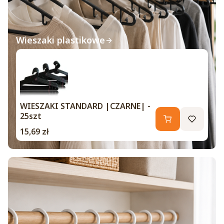
Wieszaki plastikowe
WIESZAKI STANDARD |CZARNE| -
25szt
Cena
15,69 zł