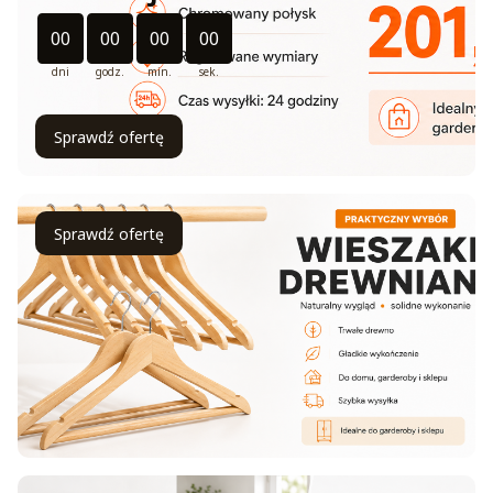
Odliczanie czasu do: 2026-08-31 11:11:00
00
00
00
00
dni
godz.
min.
sek.
Sprawdź ofertę
Sprawdź ofertę