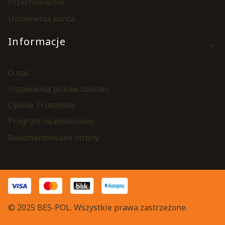
Przechowalnia
Ustawienia konta
Informacje
O nas
Ustawienia plików cookies
Opinie Trustmate
Program lojalnościowy
Rekomendowane strony
© 2025 BES-POL. Wszystkie prawa zastrzeżone.