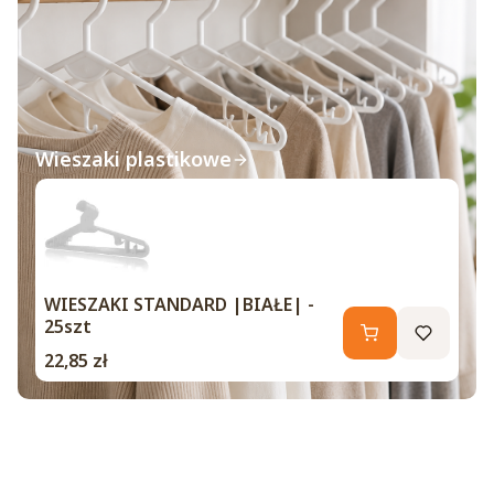
Wieszaki plastikowe
WIESZAKI STANDARD |BIAŁE| -
25szt
Cena
22,85 zł