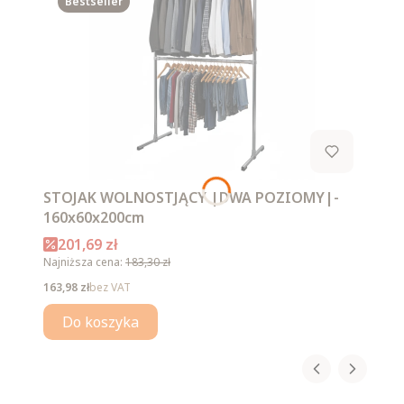
Bestseller
STOJAK WOLNOSTJĄCY |DWA POZIOMY|-
160x60x200cm
Cena promocyjna
201,69 zł
Najniższa cena:
183,30 zł
Cena
163,98 zł
bez VAT
Do koszyka