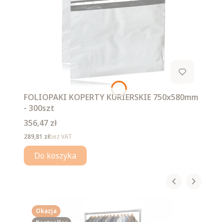
FOLIOPAKI KOPERTY KURIERSKIE 750x580mm
- 300szt
Cena
356,47 zł
Cena
289,81 zł
bez VAT
Do koszyka
Okazja