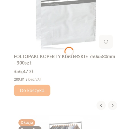
FOLIOPAKI KOPERTY KURIERSKIE 750x580mm
- 300szt
Cena
356,47 zł
Cena
289,81 zł
bez VAT
Do koszyka
Okazja