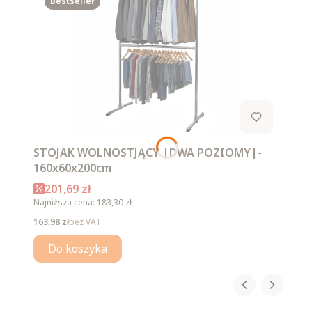
Bestseller
STOJAK WOLNOSTJĄCY |DWA POZIOMY|-
160x60x200cm
Cena promocyjna
201,69 zł
Najniższa cena:
183,30 zł
Cena
163,98 zł
bez VAT
Do koszyka