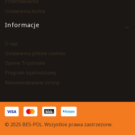
Przechowalnia
Ustawienia konta
Informacje
O nas
Ustawienia plików cookies
Opinie Trustmate
Program lojalnościowy
Rekomendowane strony
© 2025 BES-POL. Wszystkie prawa zastrzeżone.