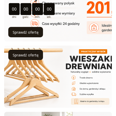
Odliczanie czasu do: 2026-08-31 11:11:00
00
00
00
00
dni
godz.
min.
sek.
Sprawdź ofertę
Sprawdź ofertę