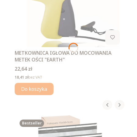
METKOWNICA IGŁOWA DO MOCOWANIA
METEK OŚCI "EARTH"
Cena
22,64 zł
Cena
18,41 zł
bez VAT
Do koszyka
Bestseller