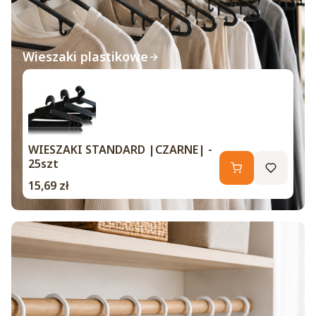
Wieszaki plastikowe
WIESZAKI STANDARD |CZARNE| -
25szt
Cena
15,69 zł