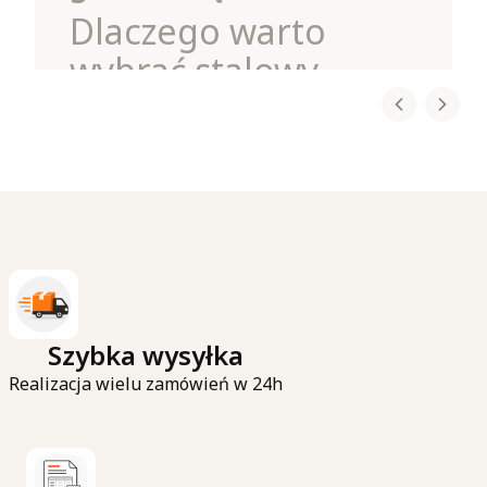
Dlaczego warto
wybrać stalowy
wieszak na spodnie?
Każdy, kto ma więcej niż kilka par spodni, wie,
jak szybko mogą one zająć całą półkę czy drążek
w szafie. Rozwiązaniem jest
stalowy wieszak
na spodnie 5w1
, dostępny w
sklepie
zawieszamy.pl
.
To
praktyczny organizer do szafy
, który nie
tylko oszczędza miejsce, ale również ułatwia
codzienne korzystanie z garderoby.
Czytaj całość
Szybka wysyłka
Realizacja wielu zamówień w 24h