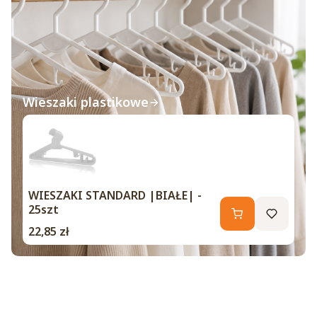
Wieszaki plastikowe
WIESZAKI STANDARD |BIAŁE| -
25szt
Cena
22,85 zł